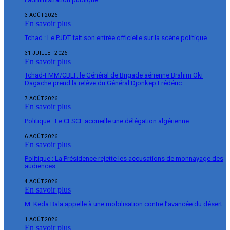
3 AOÛT 2026
En savoir plus
Tchad : Le PJDT fait son entrée officielle sur la scène politique
31 JUILLET 2026
En savoir plus
Tchad-FMM/CBLT: le Général de Brigade aérienne Brahim Oki
Dagache prend la relève du Général Djonkep Frédéric.
7 AOÛT 2026
En savoir plus
Politique : Le CESCE accueille une délégation algérienne
6 AOÛT 2026
En savoir plus
Politique : La Présidence rejette les accusations de monnayage des
audiences
4 AOÛT 2026
En savoir plus
M. Keda Bala appelle à une mobilisation contre l’avancée du désert
1 AOÛT 2026
En savoir plus