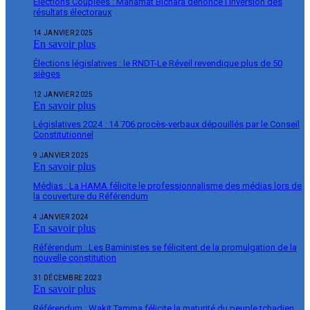
Élections Couplées : Mahamat Bichara dénonce l’inversion des
résultats électoraux
14 JANVIER 2025
En savoir plus
Élections législatives : le RNDT-Le Réveil revendique plus de 50
sièges
12 JANVIER 2025
En savoir plus
Législatives 2024 : 14 706 procès-verbaux dépouillés par le Conseil
Constitutionnel
9 JANVIER 2025
En savoir plus
Médias : La HAMA félicite le professionnalisme des médias lors de
la couverture du Référendum
4 JANVIER 2024
En savoir plus
Référendum : Les Baministes se félicitent de la promulgation de la
nouvelle constitution
31 DÉCEMBRE 2023
En savoir plus
Référendum : Wakit Tamma félicite la maturité du peuple tchadien