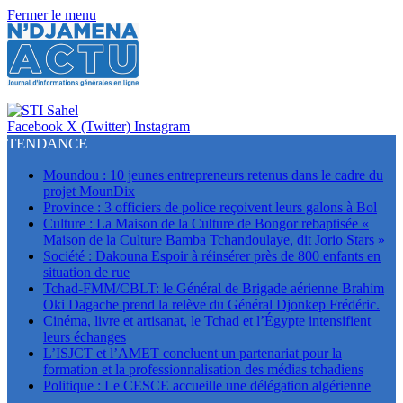
Fermer le menu
Facebook
X (Twitter)
Instagram
TENDANCE
Moundou : 10 jeunes entrepreneurs retenus dans le cadre du
projet MounDix
Province : 3 officiers de police reçoivent leurs galons à Bol
Culture : La Maison de la Culture de Bongor rebaptisée «
Maison de la Culture Bamba Tchandoulaye, dit Jorio Stars »
Société : Dakouna Espoir à réinsérer près de 800 enfants en
situation de rue
Tchad-FMM/CBLT: le Général de Brigade aérienne Brahim
Oki Dagache prend la relève du Général Djonkep Frédéric.
Cinéma, livre et artisanat, le Tchad et l’Égypte intensifient
leurs échanges
L’ISJCT et l’AMET concluent un partenariat pour la
formation et la professionnalisation des médias tchadiens
Politique : Le CESCE accueille une délégation algérienne