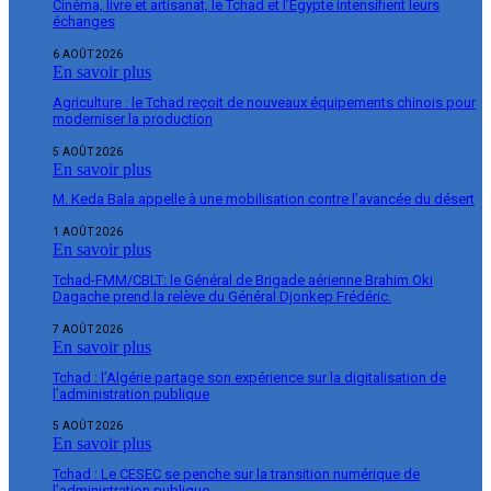
Cinéma, livre et artisanat, le Tchad et l’Égypte intensifient leurs
échanges
6 AOÛT 2026
En savoir plus
Agriculture : le Tchad reçoit de nouveaux équipements chinois pour
moderniser la production
5 AOÛT 2026
En savoir plus
M. Keda Bala appelle à une mobilisation contre l’avancée du désert
1 AOÛT 2026
En savoir plus
Tchad-FMM/CBLT: le Général de Brigade aérienne Brahim Oki
Dagache prend la relève du Général Djonkep Frédéric.
7 AOÛT 2026
En savoir plus
Tchad : l’Algérie partage son expérience sur la digitalisation de
l’administration publique
5 AOÛT 2026
En savoir plus
Tchad : Le CESEC se penche sur la transition numérique de
l’administration publique