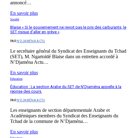
annoncé…
En savoir plus
Société
Blaise « Si le gouvernement ne revoit pas le prix des carburants, le
SET risque d’aller en grève »
PAR
N'DJAMÉNA ACTU
Le secrétaire général du Syndicat des Enseignants du Tchad
(SET), M. Ngartoïdé Blaise dans un entretien accordé à
N’Djaména Actu…
En savoir plus
Education
Éducation : La section Arabe du SET de N’Djaména appelle à la
reprise des cours
PAR
N'DJAMÉNA ACTU
Les enseignants de section départementale Arabe et
Académiques membres du Syndicat des Enseignants du
Tchad de la commune de N’Djaména…
En savoir plus
Education