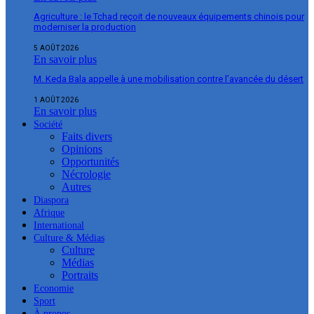
Agriculture : le Tchad reçoit de nouveaux équipements chinois pour
moderniser la production
5 AOÛT 2026
En savoir plus
M. Keda Bala appelle à une mobilisation contre l’avancée du désert
1 AOÛT 2026
En savoir plus
Société
Faits divers
Opinions
Opportunités
Nécrologie
Autres
Diaspora
Afrique
International
Culture & Médias
Culture
Médias
Portraits
Economie
Sport
À propos