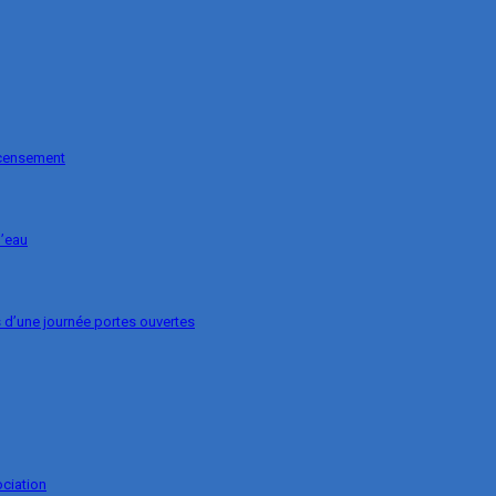
ecensement
l’eau
s d’une journée portes ouvertes
ociation