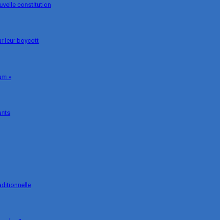
uvelle constitution
r leur boycott
um »
ants
ditionnelle