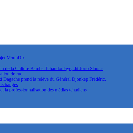
rojet MounDix
on de la Culture Bamba Tchandoulaye, dit Jorio Stars »
ation de rue
Dagache prend la relève du Général Djonkep Frédéric.
s échanges
t la professionnalisation des médias tchadiens