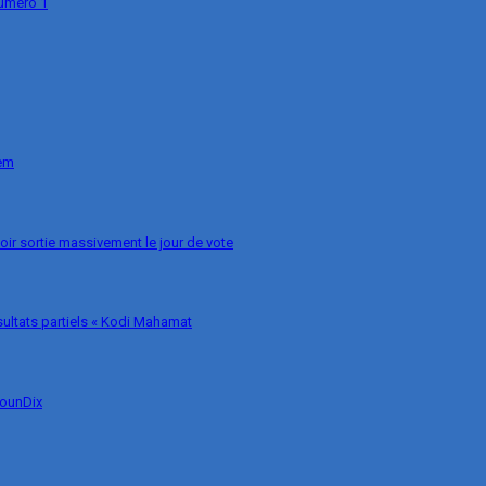
numéro 1
nem
voir sortie massivement le jour de vote
ésultats partiels « Kodi Mahamat
MounDix