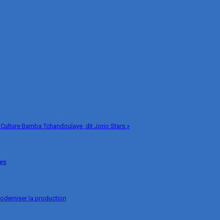
 Culture Bamba Tchandoulaye, dit Jorio Stars »
ges
oderniser la production