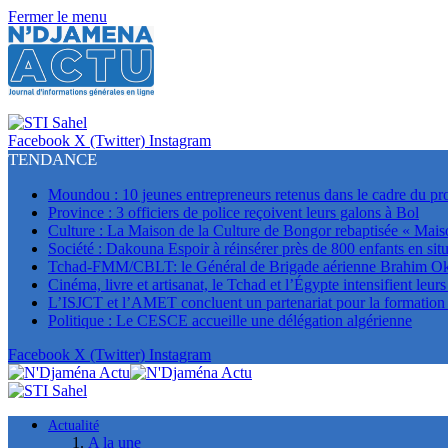
Fermer le menu
Facebook
X (Twitter)
Instagram
TENDANCE
Moundou : 10 jeunes entrepreneurs retenus dans le cadre du p
Province : 3 officiers de police reçoivent leurs galons à Bol
Culture : La Maison de la Culture de Bongor rebaptisée « Mais
Société : Dakouna Espoir à réinsérer près de 800 enfants en situ
Tchad-FMM/CBLT: le Général de Brigade aérienne Brahim Oki 
Cinéma, livre et artisanat, le Tchad et l’Égypte intensifient leur
L’ISJCT et l’AMET concluent un partenariat pour la formation e
Politique : Le CESCE accueille une délégation algérienne
Facebook
X (Twitter)
Instagram
Actualité
A la une