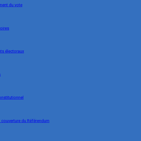
ement du vote
soires
ts électoraux
s
onstitutionnel
la couverture du Référendum