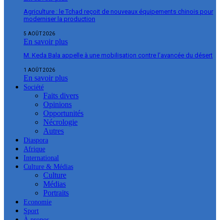
Agriculture : le Tchad reçoit de nouveaux équipements chinois pour
moderniser la production
5 AOÛT 2026
En savoir plus
M. Keda Bala appelle à une mobilisation contre l’avancée du désert
1 AOÛT 2026
En savoir plus
Société
Faits divers
Opinions
Opportunités
Nécrologie
Autres
Diaspora
Afrique
International
Culture & Médias
Culture
Médias
Portraits
Economie
Sport
À propos