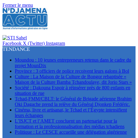
Fermer le menu
Facebook
X (Twitter)
Instagram
TENDANCE
Moundou : 10 jeunes entrepreneurs retenus dans le cadre du
projet MounDix
Province : 3 officiers de police reçoivent leurs galons à Bol
Culture : La Maison de la Culture de Bongor rebaptisée «
Maison de la Culture Bamba Tchandoulaye, dit Jorio Stars »
Société : Dakouna Espoir à réinsérer près de 800 enfants en
situation de rue
Tchad-FMM/CBLT: le Général de Brigade aérienne Brahim
Oki Dagache prend la relève du Général Djonkep Frédéric.
Cinéma, livre et artisanat, le Tchad et l’Égypte intensifient
leurs échanges
L’ISJCT et l’AMET concluent un partenariat pour la
formation et la professionnalisation des médias tchadiens
Politique : Le CESCE accueille une délégation algérienne