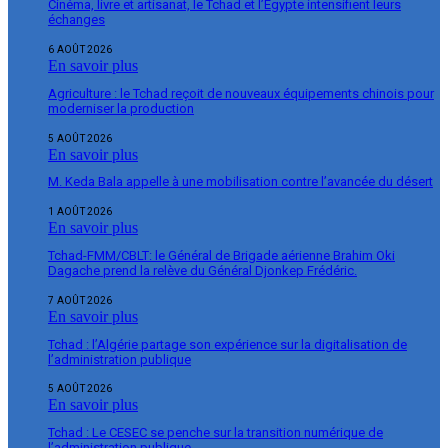
Cinéma, livre et artisanat, le Tchad et l’Égypte intensifient leurs
échanges
6 AOÛT 2026
En savoir plus
Agriculture : le Tchad reçoit de nouveaux équipements chinois pour
moderniser la production
5 AOÛT 2026
En savoir plus
M. Keda Bala appelle à une mobilisation contre l’avancée du désert
1 AOÛT 2026
En savoir plus
Tchad-FMM/CBLT: le Général de Brigade aérienne Brahim Oki
Dagache prend la relève du Général Djonkep Frédéric.
7 AOÛT 2026
En savoir plus
Tchad : l’Algérie partage son expérience sur la digitalisation de
l’administration publique
5 AOÛT 2026
En savoir plus
Tchad : Le CESEC se penche sur la transition numérique de
l’administration publique