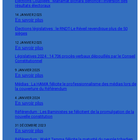
Élections Couplées : Mahamat Bichara dénonce l’inversion des
résultats électoraux
14 JANVIER 2025
En savoir plus
Élections législatives : le RNDT-Le Réveil revendique plus de 50
sièges
12 JANVIER 2025
En savoir plus
Législatives 2024 : 14 706 procès-verbaux dépouillés par le Conseil
Constitutionnel
9 JANVIER 2025
En savoir plus
Médias : La HAMA félicite le professionnalisme des médias lors de
la couverture du Référendum
4 JANVIER 2024
En savoir plus
Référendum : Les Baministes se félicitent de la promulgation de la
nouvelle constitution
31 DÉCEMBRE 2023
En savoir plus
Référendum : Wakit Tamma félicite la maturité du peuple tchadien