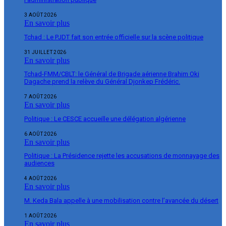
3 AOÛT 2026
En savoir plus
Tchad : Le PJDT fait son entrée officielle sur la scène politique
31 JUILLET 2026
En savoir plus
Tchad-FMM/CBLT: le Général de Brigade aérienne Brahim Oki
Dagache prend la relève du Général Djonkep Frédéric.
7 AOÛT 2026
En savoir plus
Politique : Le CESCE accueille une délégation algérienne
6 AOÛT 2026
En savoir plus
Politique : La Présidence rejette les accusations de monnayage des
audiences
4 AOÛT 2026
En savoir plus
M. Keda Bala appelle à une mobilisation contre l’avancée du désert
1 AOÛT 2026
En savoir plus