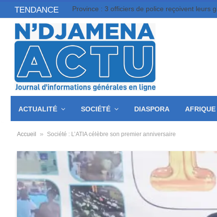
Province : 3 officiers de police reçoivent leurs 
TENDANCE
ACTUALITÉ
SOCIÉTÉ
DIASPORA
AFRIQUE
»
Accueil
Société : L’ATIA célèbre son premier anniversaire