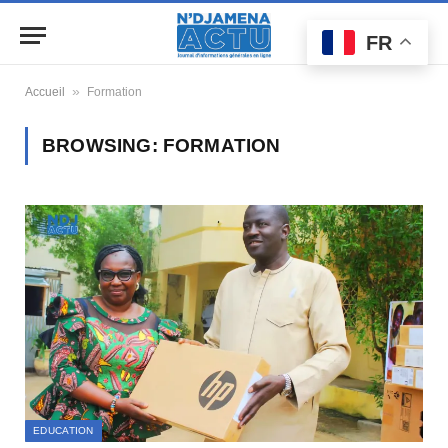
FR
»
Accueil
Formation
BROWSING:
FORMATION
EDUCATION