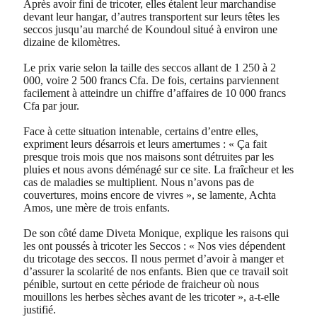
Après avoir fini de tricoter, elles étalent leur marchandise
devant leur hangar, d’autres transportent sur leurs têtes les
seccos jusqu’au marché de Koundoul situé à environ une
dizaine de kilomètres.
Le prix varie selon la taille des seccos allant de 1 250 à 2
000, voire 2 500 francs Cfa. De fois, certains parviennent
facilement à atteindre un chiffre d’affaires de 10 000 francs
Cfa par jour.
Face à cette situation intenable, certains d’entre elles,
expriment leurs désarrois et leurs amertumes : « Ça fait
presque trois mois que nos maisons sont détruites par les
pluies et nous avons déménagé sur ce site. La fraîcheur et les
cas de maladies se multiplient. Nous n’avons pas de
couvertures, moins encore de vivres », se lamente, Achta
Amos, une mère de trois enfants.
De son côté dame Diveta Monique, explique les raisons qui
les ont poussés à tricoter les Seccos : « Nos vies dépendent
du tricotage des seccos. Il nous permet d’avoir à manger et
d’assurer la scolarité de nos enfants. Bien que ce travail soit
pénible, surtout en cette période de fraicheur où nous
mouillons les herbes sèches avant de les tricoter », a-t-elle
justifié.