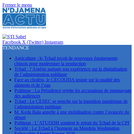
Fermer le menu
Facebook
X (Twitter)
Instagram
TENDANCE
Agriculture : le Tchad reçoit de nouveaux équipements
chinois pour moderniser la production
Tchad : l’Algérie partage son expérience sur la digitalisation
de l’administration publique
Face au choléra, le CECOQDA insiste sur la qualité des
aliments et de l’eau
Politique : La Présidence rejette les accusations de monnayage
des audiences
Tchad : Le CESEC se penche sur la transition numérique de
l’administration publique
M. Keda Bala appelle à une mobilisation contre l’avancée du
désert
Politique : L’ATUDDH soutient le retrait du Tchad de la CPI
Société : Le Tchad à l’honneur au Mandela Washington
Fellowship Alumni Forum 2026