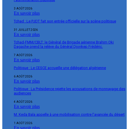
3 AOÛT 2026
En savoir plus
Tchad : Le PJDT fait son entrée officielle sur la scène politique
31 JUILLET 2026
En savoir plus
Tchad-FMM/CBLT: le Général de Brigade aérienne Brahim Oki
Dagache prend la relève du Général Djonkep Frédéric.
7 AOÛT 2026
En savoir plus
Politique : Le CESCE accueille une délégation algérienne
6 AOÛT 2026
En savoir plus
Politique : La Présidence rejette les accusations de monnayage des
audiences
4 AOÛT 2026
En savoir plus
M. Keda Bala appelle à une mobilisation contre l’avancée du désert
1 AOÛT 2026
En savoir plus