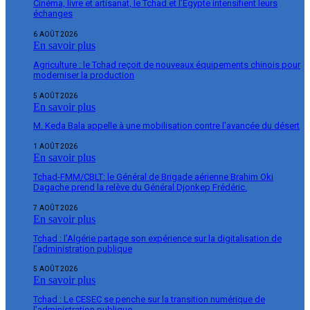
Cinéma, livre et artisanat, le Tchad et l’Égypte intensifient leurs
échanges
6 AOÛT 2026
En savoir plus
Agriculture : le Tchad reçoit de nouveaux équipements chinois pour
moderniser la production
5 AOÛT 2026
En savoir plus
M. Keda Bala appelle à une mobilisation contre l’avancée du désert
1 AOÛT 2026
En savoir plus
Tchad-FMM/CBLT: le Général de Brigade aérienne Brahim Oki
Dagache prend la relève du Général Djonkep Frédéric.
7 AOÛT 2026
En savoir plus
Tchad : l’Algérie partage son expérience sur la digitalisation de
l’administration publique
5 AOÛT 2026
En savoir plus
Tchad : Le CESEC se penche sur la transition numérique de
l’administration publique