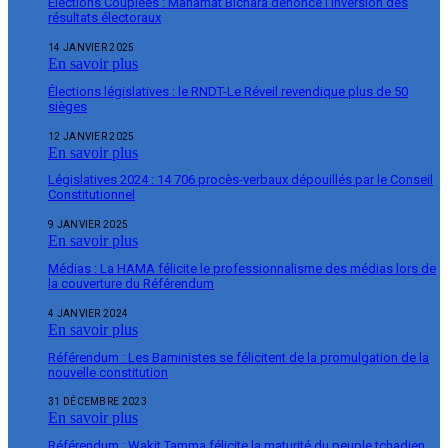
Élections Couplées : Mahamat Bichara dénonce l’inversion des
résultats électoraux
14 JANVIER 2025
En savoir plus
Élections législatives : le RNDT-Le Réveil revendique plus de 50
sièges
12 JANVIER 2025
En savoir plus
Législatives 2024 : 14 706 procès-verbaux dépouillés par le Conseil
Constitutionnel
9 JANVIER 2025
En savoir plus
Médias : La HAMA félicite le professionnalisme des médias lors de
la couverture du Référendum
4 JANVIER 2024
En savoir plus
Référendum : Les Baministes se félicitent de la promulgation de la
nouvelle constitution
31 DÉCEMBRE 2023
En savoir plus
Référendum : Wakit Tamma félicite la maturité du peuple tchadien