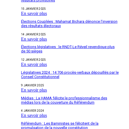
résultats provisoires
15 JANVIER 2025
En savoir plus
Élections Couplées : Mahamat Bichara dénonce l’inversion
des résultats électoraux
14 JANVIER 2025
En savoir plus
Élections législatives : le RNDT-Le Réveil revendique plus
de 50 sièges
12 JANVIER 2025
En savoir plus
Législatives 2024 : 14 706 procès-verbaux dépouillés par le
Conseil Constitutionnel
9 JANVIER 2025
En savoir plus
Médias : La HAMA félicite le professionnalisme des
médias lors de la couverture du Référendum
4 JANVIER 2024
En savoir plus
Référendum : Les Baministes se félicitent de la
promulgation de la nouvelle constitution