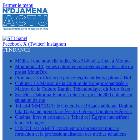
Fermer le menu
Facebook
X (Twitter)
Instagram
TENDANCE
Médias : une nouvelle radio, Sot-Al-Nadja, émet à Mongo
Moundou : 10 jeunes entrepreneurs retenus dans le cadre du
projet MounDix
Province : 3 officiers de police reçoivent leurs galons à Bol
Culture : La Maison de la Culture de Bongor rebaptisée «
Maison de la Culture Bamba Tchandoulaye, dit Jorio Stars »
Société : Dakouna Espoir à réinsérer près de 800 enfants en
situation de rue
Tchad-FMM/CBLT: le Général de Brigade aérienne Brahim
Oki Dagache prend la relève du Général Djonkep Frédéric.
Cinéma, livre et artisanat, le Tchad et l’Égypte intensifient
leurs échanges
L’ISJCT et l’AMET concluent un partenariat pour la
formation et la professionnalisation des médias tchadiens