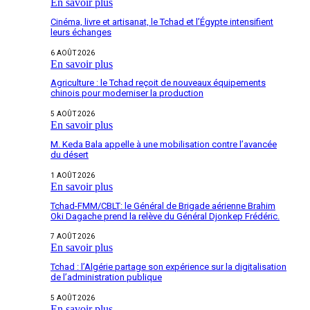
En savoir plus
Cinéma, livre et artisanat, le Tchad et l’Égypte intensifient
leurs échanges
6 AOÛT 2026
En savoir plus
Agriculture : le Tchad reçoit de nouveaux équipements
chinois pour moderniser la production
5 AOÛT 2026
En savoir plus
M. Keda Bala appelle à une mobilisation contre l’avancée
du désert
1 AOÛT 2026
En savoir plus
Tchad-FMM/CBLT: le Général de Brigade aérienne Brahim
Oki Dagache prend la relève du Général Djonkep Frédéric.
7 AOÛT 2026
En savoir plus
Tchad : l’Algérie partage son expérience sur la digitalisation
de l’administration publique
5 AOÛT 2026
En savoir plus