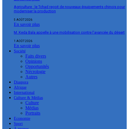
Agriculture : le Tchad reçoit de nouveaux équipements chinois pour
moderniser la production
5 AOÛT 2026
En savoir plus
M. Keda Bala appelle à une mobilisation contre l’avancée du désert
1 AOÛT 2026
En savoir plus
Société
Faits divers
Opinions
Opportunités
Nécrologie
Autres
Diaspora
Afrique
International
Culture & Médias
Culture
Médias
Portraits
Economie
Sport
À propos