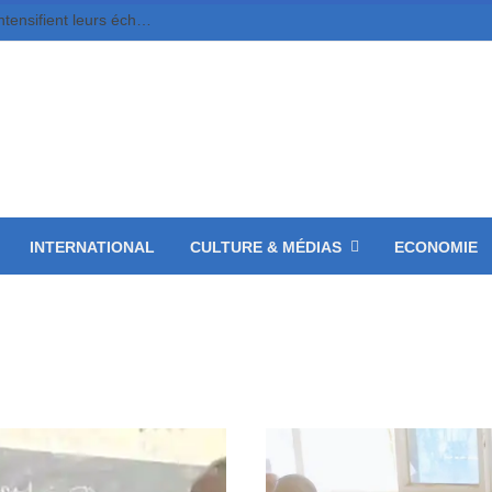
Cinéma, livre et artisanat, le Tchad et l’Égypte intensifient leurs échanges
INTERNATIONAL
CULTURE & MÉDIAS
ECONOMIE