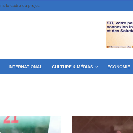
Moundou : 10 jeunes entrepreneurs retenus dans le cadre du projet MounDix
INTERNATIONAL
CULTURE & MÉDIAS
ECONOMIE