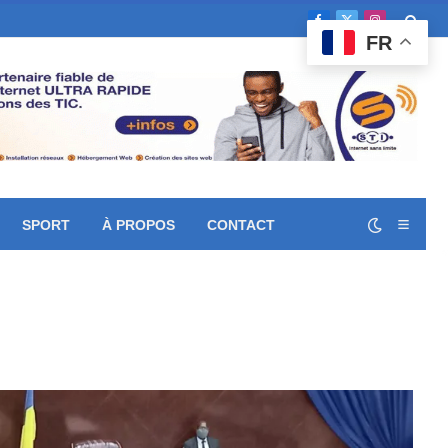
Facebook
X
Instagram
FR
(Twitter)
SPORT
À PROPOS
CONTACT