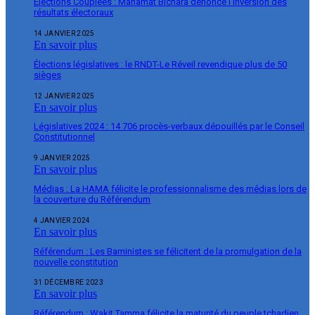
Élections Couplées : Mahamat Bichara dénonce l’inversion des
résultats électoraux
14 JANVIER 2025
En savoir plus
Élections législatives : le RNDT-Le Réveil revendique plus de 50
sièges
12 JANVIER 2025
En savoir plus
Législatives 2024 : 14 706 procès-verbaux dépouillés par le Conseil
Constitutionnel
9 JANVIER 2025
En savoir plus
Médias : La HAMA félicite le professionnalisme des médias lors de
la couverture du Référendum
4 JANVIER 2024
En savoir plus
Référendum : Les Baministes se félicitent de la promulgation de la
nouvelle constitution
31 DÉCEMBRE 2023
En savoir plus
Référendum : Wakit Tamma félicite la maturité du peuple tchadien