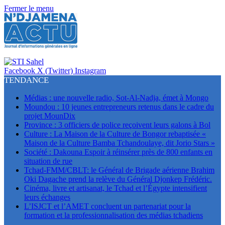
Fermer le menu
Facebook
X (Twitter)
Instagram
TENDANCE
Médias : une nouvelle radio, Sot-Al-Nadja, émet à Mongo
Moundou : 10 jeunes entrepreneurs retenus dans le cadre du
projet MounDix
Province : 3 officiers de police reçoivent leurs galons à Bol
Culture : La Maison de la Culture de Bongor rebaptisée «
Maison de la Culture Bamba Tchandoulaye, dit Jorio Stars »
Société : Dakouna Espoir à réinsérer près de 800 enfants en
situation de rue
Tchad-FMM/CBLT: le Général de Brigade aérienne Brahim
Oki Dagache prend la relève du Général Djonkep Frédéric.
Cinéma, livre et artisanat, le Tchad et l’Égypte intensifient
leurs échanges
L’ISJCT et l’AMET concluent un partenariat pour la
formation et la professionnalisation des médias tchadiens