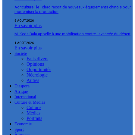
Agriculture : le Tchad reçoit de nouveaux équipements chinois pour
moderniser la production
5 AOÛT 2026
En savoir plus
M. Keda Bala appelle à une mobilisation contre l’avancée du désert
1 AOÛT 2026
En savoir plus
Société
Faits divers
Opinions
Opportunités
Nécrologie
Autres
Diaspora
Afrique
International
Culture & Médias
Culture
Médias
Portraits
Economie
Sport
À propos