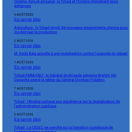
Cinéma, livre et artisanat, le Tchad et l’Égypte intensifient leurs
échanges
6 AOÛT 2026
En savoir plus
Agriculture : le Tchad reçoit de nouveaux équipements chinois pour
moderniser la production
5 AOÛT 2026
En savoir plus
M. Keda Bala appelle à une mobilisation contre l’avancée du désert
1 AOÛT 2026
En savoir plus
Tchad-FMM/CBLT: le Général de Brigade aérienne Brahim Oki
Dagache prend la relève du Général Djonkep Frédéric.
7 AOÛT 2026
En savoir plus
Tchad : l’Algérie partage son expérience sur la digitalisation de
l’administration publique
5 AOÛT 2026
En savoir plus
Tchad : Le CESEC se penche sur la transition numérique de
l’administration publique