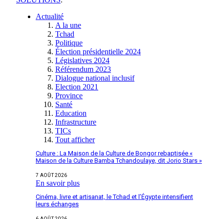
Actualité
A la une
Tchad
Politique
Élection présidentielle 2024
Législatives 2024
Référendum 2023
Dialogue national inclusif
Election 2021
Province
Santé
Education
Infrastructure
TICs
Tout afficher
Culture : La Maison de la Culture de Bongor rebaptisée «
Maison de la Culture Bamba Tchandoulaye, dit Jorio Stars »
7 AOÛT 2026
En savoir plus
Cinéma, livre et artisanat, le Tchad et l’Égypte intensifient
leurs échanges
6 AOÛT 2026