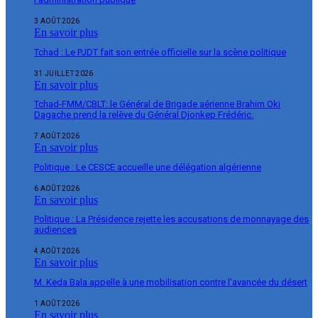
3 AOÛT 2026
En savoir plus
Tchad : Le PJDT fait son entrée officielle sur la scène politique
31 JUILLET 2026
En savoir plus
Tchad-FMM/CBLT: le Général de Brigade aérienne Brahim Oki
Dagache prend la relève du Général Djonkep Frédéric.
7 AOÛT 2026
En savoir plus
Politique : Le CESCE accueille une délégation algérienne
6 AOÛT 2026
En savoir plus
Politique : La Présidence rejette les accusations de monnayage des
audiences
4 AOÛT 2026
En savoir plus
M. Keda Bala appelle à une mobilisation contre l’avancée du désert
1 AOÛT 2026
En savoir plus