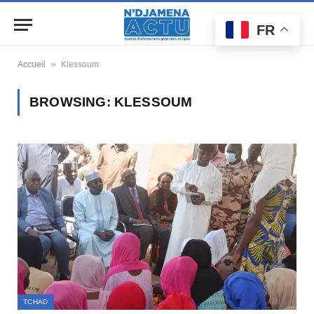
FR
»
Accueil
Klessoum
BROWSING:
KLESSOUM
TCHAD