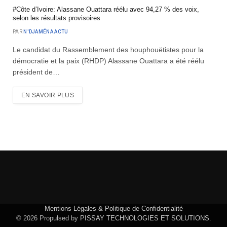
#Côte d’Ivoire: Alassane Ouattara réélu avec 94,27 % des voix,
selon les résultats provisoires
PAR
N'DJAMÉNA ACTU
Le candidat du Rassemblement des houphouëtistes pour la
démocratie et la paix (RHDP) Alassane Ouattara a été réélu
président de…
EN SAVOIR PLUS
Mentions Légales & Politique de Confidentialité
© 2026 Propulsed by
PISSAY TECHNOLOGIES ET SOLUTIONS
.