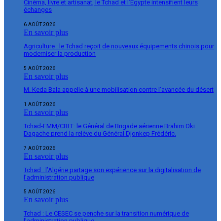
Cinéma, livre et artisanat, le Tchad et l’Égypte intensifient leurs
échanges
6 AOÛT 2026
En savoir plus
Agriculture : le Tchad reçoit de nouveaux équipements chinois pour
moderniser la production
5 AOÛT 2026
En savoir plus
M. Keda Bala appelle à une mobilisation contre l’avancée du désert
1 AOÛT 2026
En savoir plus
Tchad-FMM/CBLT: le Général de Brigade aérienne Brahim Oki
Dagache prend la relève du Général Djonkep Frédéric.
7 AOÛT 2026
En savoir plus
Tchad : l’Algérie partage son expérience sur la digitalisation de
l’administration publique
5 AOÛT 2026
En savoir plus
Tchad : Le CESEC se penche sur la transition numérique de
l’administration publique