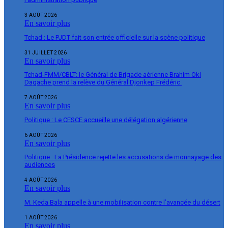
3 AOÛT 2026
En savoir plus
Tchad : Le PJDT fait son entrée officielle sur la scène politique
31 JUILLET 2026
En savoir plus
Tchad-FMM/CBLT: le Général de Brigade aérienne Brahim Oki
Dagache prend la relève du Général Djonkep Frédéric.
7 AOÛT 2026
En savoir plus
Politique : Le CESCE accueille une délégation algérienne
6 AOÛT 2026
En savoir plus
Politique : La Présidence rejette les accusations de monnayage des
audiences
4 AOÛT 2026
En savoir plus
M. Keda Bala appelle à une mobilisation contre l’avancée du désert
1 AOÛT 2026
En savoir plus