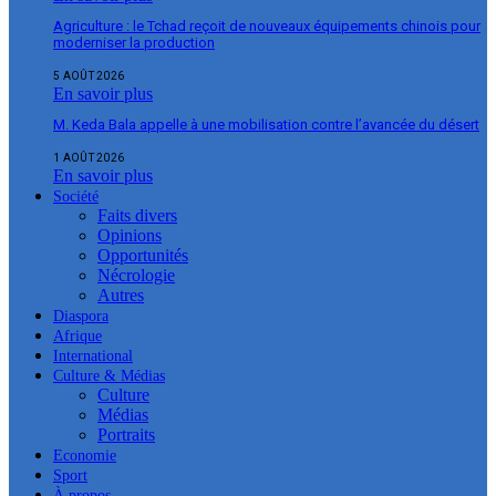
Agriculture : le Tchad reçoit de nouveaux équipements chinois pour
moderniser la production
5 AOÛT 2026
En savoir plus
M. Keda Bala appelle à une mobilisation contre l’avancée du désert
1 AOÛT 2026
En savoir plus
Société
Faits divers
Opinions
Opportunités
Nécrologie
Autres
Diaspora
Afrique
International
Culture & Médias
Culture
Médias
Portraits
Economie
Sport
À propos