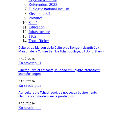
Référendum 2023
Dialogue national inclusif
Election 2021
Province
Santé
Education
Infrastructure
TICs
Tout afficher
Culture : La Maison de la Culture de Bongor rebaptisée «
Maison de la Culture Bamba Tchandoulaye, dit Jorio Stars »
7 AOÛT 2026
En savoir plus
Cinéma, livre et artisanat, le Tchad et l’Égypte intensifient
leurs échanges
6 AOÛT 2026
En savoir plus
Agriculture : le Tchad reçoit de nouveaux équipements
chinois pour moderniser la production
5 AOÛT 2026
En savoir plus