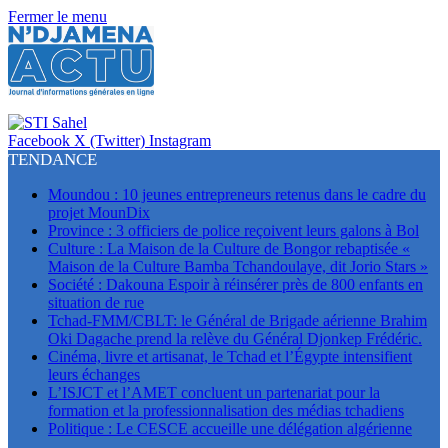
Fermer le menu
Facebook
X (Twitter)
Instagram
TENDANCE
Moundou : 10 jeunes entrepreneurs retenus dans le cadre du
projet MounDix
Province : 3 officiers de police reçoivent leurs galons à Bol
Culture : La Maison de la Culture de Bongor rebaptisée «
Maison de la Culture Bamba Tchandoulaye, dit Jorio Stars »
Société : Dakouna Espoir à réinsérer près de 800 enfants en
situation de rue
Tchad-FMM/CBLT: le Général de Brigade aérienne Brahim
Oki Dagache prend la relève du Général Djonkep Frédéric.
Cinéma, livre et artisanat, le Tchad et l’Égypte intensifient
leurs échanges
L’ISJCT et l’AMET concluent un partenariat pour la
formation et la professionnalisation des médias tchadiens
Politique : Le CESCE accueille une délégation algérienne