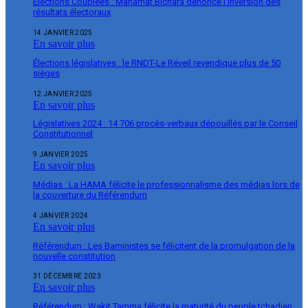
Élections Couplées : Mahamat Bichara dénonce l’inversion des
résultats électoraux
14 JANVIER 2025
En savoir plus
Élections législatives : le RNDT-Le Réveil revendique plus de 50
sièges
12 JANVIER 2025
En savoir plus
Législatives 2024 : 14 706 procès-verbaux dépouillés par le Conseil
Constitutionnel
9 JANVIER 2025
En savoir plus
Médias : La HAMA félicite le professionnalisme des médias lors de
la couverture du Référendum
4 JANVIER 2024
En savoir plus
Référendum : Les Baministes se félicitent de la promulgation de la
nouvelle constitution
31 DÉCEMBRE 2023
En savoir plus
Référendum : Wakit Tamma félicite la maturité du peuple tchadien