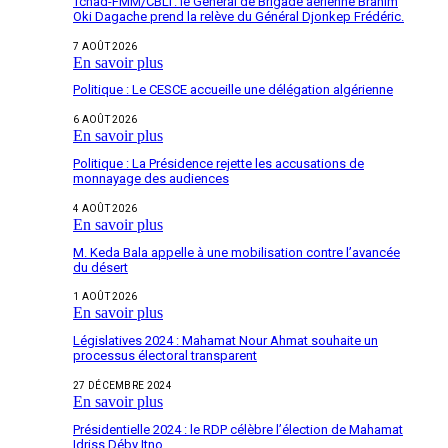
Tchad-FMM/CBLT: le Général de Brigade aérienne Brahim
Oki Dagache prend la relève du Général Djonkep Frédéric.
7 AOÛT 2026
En savoir plus
Politique : Le CESCE accueille une délégation algérienne
6 AOÛT 2026
En savoir plus
Politique : La Présidence rejette les accusations de
monnayage des audiences
4 AOÛT 2026
En savoir plus
M. Keda Bala appelle à une mobilisation contre l’avancée
du désert
1 AOÛT 2026
En savoir plus
Législatives 2024 : Mahamat Nour Ahmat souhaite un
processus électoral transparent
27 DÉCEMBRE 2024
En savoir plus
Présidentielle 2024 : le RDP célèbre l’élection de Mahamat
Idriss Déby Itno