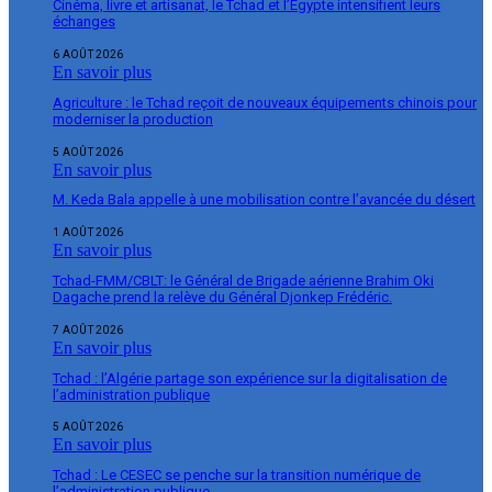
Cinéma, livre et artisanat, le Tchad et l’Égypte intensifient leurs
échanges
6 AOÛT 2026
En savoir plus
Agriculture : le Tchad reçoit de nouveaux équipements chinois pour
moderniser la production
5 AOÛT 2026
En savoir plus
M. Keda Bala appelle à une mobilisation contre l’avancée du désert
1 AOÛT 2026
En savoir plus
Tchad-FMM/CBLT: le Général de Brigade aérienne Brahim Oki
Dagache prend la relève du Général Djonkep Frédéric.
7 AOÛT 2026
En savoir plus
Tchad : l’Algérie partage son expérience sur la digitalisation de
l’administration publique
5 AOÛT 2026
En savoir plus
Tchad : Le CESEC se penche sur la transition numérique de
l’administration publique