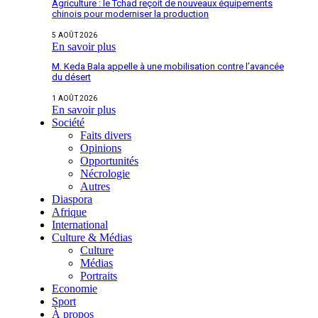
Agriculture : le Tchad reçoit de nouveaux équipements
chinois pour moderniser la production
5 AOÛT 2026
En savoir plus
M. Keda Bala appelle à une mobilisation contre l’avancée
du désert
1 AOÛT 2026
En savoir plus
Société
Faits divers
Opinions
Opportunités
Nécrologie
Autres
Diaspora
Afrique
International
Culture & Médias
Culture
Médias
Portraits
Economie
Sport
À propos