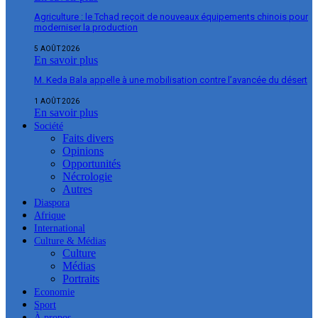
Agriculture : le Tchad reçoit de nouveaux équipements chinois pour
moderniser la production
5 AOÛT 2026
En savoir plus
M. Keda Bala appelle à une mobilisation contre l’avancée du désert
1 AOÛT 2026
En savoir plus
Société
Faits divers
Opinions
Opportunités
Nécrologie
Autres
Diaspora
Afrique
International
Culture & Médias
Culture
Médias
Portraits
Economie
Sport
À propos