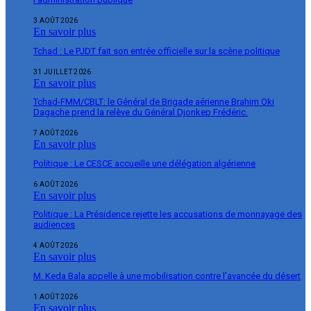
3 AOÛT 2026
En savoir plus
Tchad : Le PJDT fait son entrée officielle sur la scène politique
31 JUILLET 2026
En savoir plus
Tchad-FMM/CBLT: le Général de Brigade aérienne Brahim Oki
Dagache prend la relève du Général Djonkep Frédéric.
7 AOÛT 2026
En savoir plus
Politique : Le CESCE accueille une délégation algérienne
6 AOÛT 2026
En savoir plus
Politique : La Présidence rejette les accusations de monnayage des
audiences
4 AOÛT 2026
En savoir plus
M. Keda Bala appelle à une mobilisation contre l’avancée du désert
1 AOÛT 2026
En savoir plus