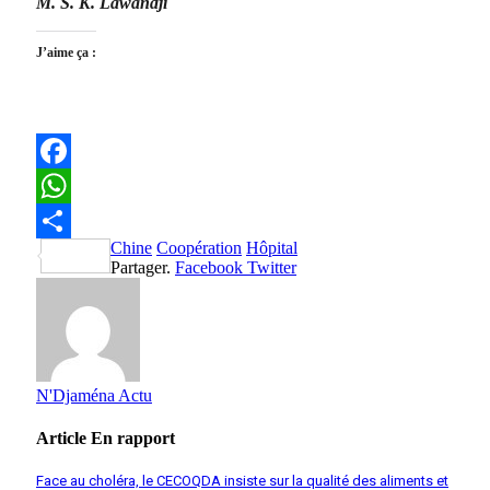
M. S. K. Lawandji
J’aime ça :
Facebook
WhatsApp
Chine
Coopération
Hôpital
Partager
Partager.
Facebook
Twitter
N'Djaména Actu
Article
En rapport
Face au choléra, le CECOQDA insiste sur la qualité des aliments et