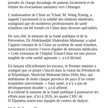
prendre en charge davantage de patients localement et de
réduire les évacuations sanitaires vers l’étranger.
L’ambassadeur de Chine au Tchad, M. Wang Xinnig, a
rappelé l’ancienneté et la solidité des relations bilatérales,
soulignant que de nombreux professionnels de santé
tchadiens ont été formés en Chine dans diverses spécialités.
De son côté, le ministre de la Santé publique et de la
Prévention, Dr Abdelmadjid Abderahim Mahamat, a salué
l’apport constant de la Chine au système de santé tchadien,
notamment à travers l’envoi régulier de missions médicales.
« Cette extension de l’hôpital Tchad-Chine est une preuve
tangible de cette amitié agissante », a-t-il déclaré.
En lançant officiellement les travaux, le Premier ministre a
souligné que ce projet s’inscrit dans la vision du Président de
la République, Maréchal Mahamat Idriss Deby Itno, qui
ambitionne de doter chaque province du pays d’un centre
hospitalier universitaire. « Sans santé, il n’y a pas de
développement durable », a-t-il affirmé.
Il a exhorté le ministre de la Santé publique à poursuivre les
efforts pour que, d’ici à 2026, les quatre CHU de
N’Djaména soient tous équipés de centres de dialyse.