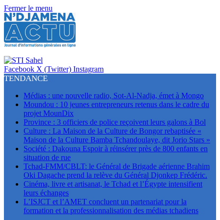
Fermer le menu
Facebook
X (Twitter)
Instagram
TENDANCE
Médias : une nouvelle radio, Sot-Al-Nadja, émet à Mongo
Moundou : 10 jeunes entrepreneurs retenus dans le cadre du
projet MounDix
Province : 3 officiers de police reçoivent leurs galons à Bol
Culture : La Maison de la Culture de Bongor rebaptisée «
Maison de la Culture Bamba Tchandoulaye, dit Jorio Stars »
Société : Dakouna Espoir à réinsérer près de 800 enfants en
situation de rue
Tchad-FMM/CBLT: le Général de Brigade aérienne Brahim
Oki Dagache prend la relève du Général Djonkep Frédéric.
Cinéma, livre et artisanat, le Tchad et l’Égypte intensifient
leurs échanges
L’ISJCT et l’AMET concluent un partenariat pour la
formation et la professionnalisation des médias tchadiens