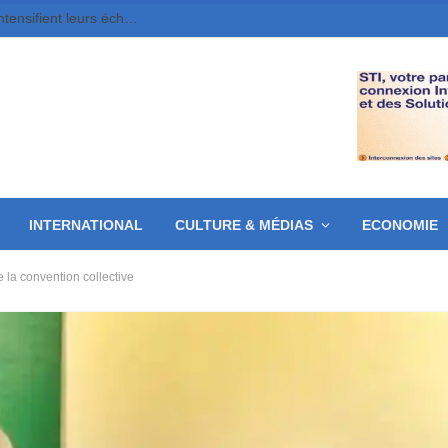
Cinéma, livre et artisanat, le Tchad et l’Égypte intensifient leurs échanges
INTERNATIONAL
CULTURE & MÉDIAS
ECONOMIE
e la convention collective