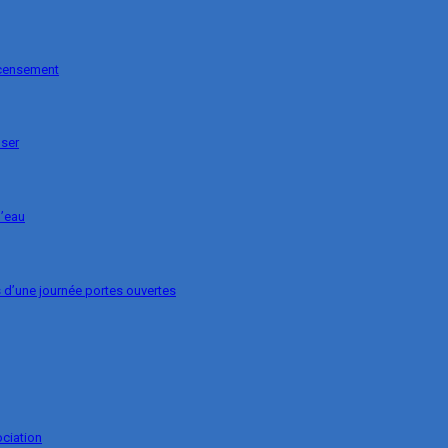
ecensement
nser
l’eau
s d’une journée portes ouvertes
ociation