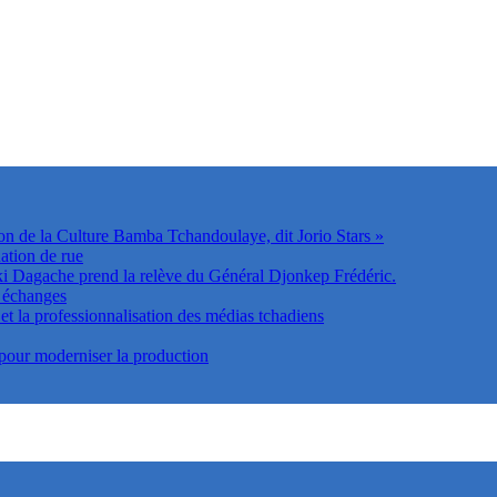
on de la Culture Bamba Tchandoulaye, dit Jorio Stars »
ation de rue
Dagache prend la relève du Général Djonkep Frédéric.
s échanges
t la professionnalisation des médias tchadiens
 pour moderniser la production