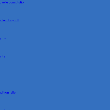
uvelle constitution
r leur boycott
um »
ants
ditionnelle