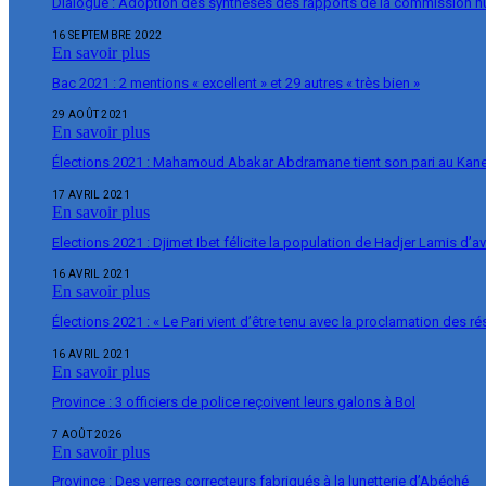
Dialogue : Adoption des synthèses des rapports de la commission 
16 SEPTEMBRE 2022
En savoir plus
Bac 2021 : 2 mentions « excellent » et 29 autres « très bien »
29 AOÛT 2021
En savoir plus
Élections 2021 : Mahamoud Abakar Abdramane tient son pari au Ka
17 AVRIL 2021
En savoir plus
Elections 2021 : Djimet Ibet félicite la population de Hadjer Lamis d’a
16 AVRIL 2021
En savoir plus
Élections 2021 : « Le Pari vient d’être tenu avec la proclamation des r
16 AVRIL 2021
En savoir plus
Province : 3 officiers de police reçoivent leurs galons à Bol
7 AOÛT 2026
En savoir plus
Province : Des verres correcteurs fabriqués à la lunetterie d’Abéché