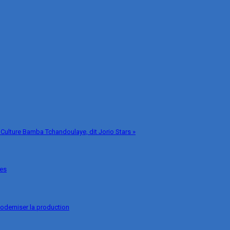
 Culture Bamba Tchandoulaye, dit Jorio Stars »
ges
oderniser la production