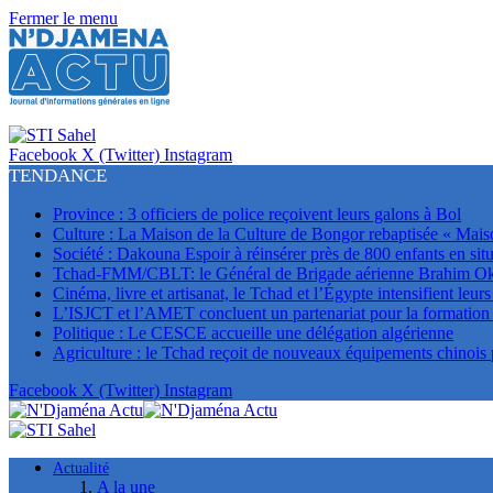
Fermer le menu
Facebook
X (Twitter)
Instagram
TENDANCE
Province : 3 officiers de police reçoivent leurs galons à Bol
Culture : La Maison de la Culture de Bongor rebaptisée « Mais
Société : Dakouna Espoir à réinsérer près de 800 enfants en situ
Tchad-FMM/CBLT: le Général de Brigade aérienne Brahim Oki 
Cinéma, livre et artisanat, le Tchad et l’Égypte intensifient leur
L’ISJCT et l’AMET concluent un partenariat pour la formation e
Politique : Le CESCE accueille une délégation algérienne
Agriculture : le Tchad reçoit de nouveaux équipements chinois
Facebook
X (Twitter)
Instagram
Actualité
A la une