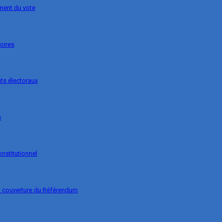
ement du vote
soires
ts électoraux
s
onstitutionnel
la couverture du Référendum