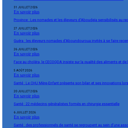
31 JUILLET 2026
En savoir plus
Province : Les nomades et les éleveurs d’Aboudeïa sensibilisés au r
27 JUILLET 2026
En savoir plus
Guéra : les éleveurs nomades d’Aboundouroua invités à se faire rece
26 JUILLET 2026
En savoir plus
Face au choléra, le CECOQDA insiste sur la qualité des aliments et de 
5 AOÛT 2026
En savoir plus
Santé : Le CHU Mère-Enfant présente son bilan et ses innovations lor
20 JUILLET 2026
En savoir plus
Santé : 22 médecins généralistes formés en chirurgie essentielle
6 JUILLET 2026
En savoir plus
Santé : des professionnels de santé se regroupent au sein d’une ass