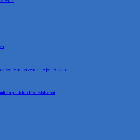
numéro 1
nem
voir sortie massivement le jour de vote
ésultats partiels « Kodi Mahamat