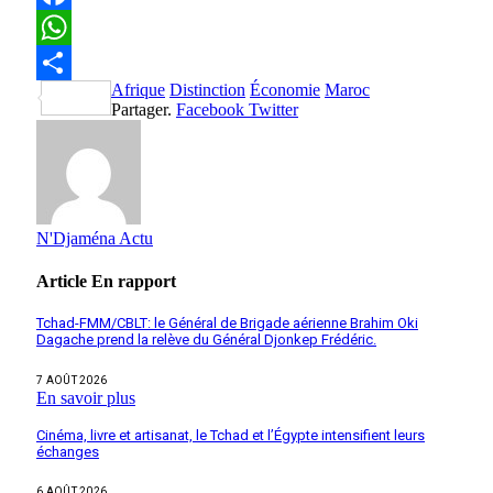
Facebook
WhatsApp
Afrique
Distinction
Économie
Maroc
Partager
Partager.
Facebook
Twitter
N'Djaména Actu
Article
En rapport
Tchad-FMM/CBLT: le Général de Brigade aérienne Brahim Oki
Dagache prend la relève du Général Djonkep Frédéric.
7 AOÛT 2026
En savoir plus
Cinéma, livre et artisanat, le Tchad et l’Égypte intensifient leurs
échanges
6 AOÛT 2026