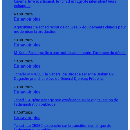
Cinéma, livre et artisanat, le Tchad et l’Égypte intensifient leurs
échanges
6 AOÛT 2026
En savoir plus
Agriculture : le Tchad reçoit de nouveaux équipements chinois pour
moderniser la production
5 AOÛT 2026
En savoir plus
M. Keda Bala appelle à une mobilisation contre l’avancée du désert
1 AOÛT 2026
En savoir plus
Tchad-FMM/CBLT: le Général de Brigade aérienne Brahim Oki
Dagache prend la relève du Général Djonkep Frédéric.
7 AOÛT 2026
En savoir plus
Tchad : l’Algérie partage son expérience sur la digitalisation de
l’administration publique
5 AOÛT 2026
En savoir plus
Tchad : Le CESEC se penche sur la transition numérique de
l’administration publique