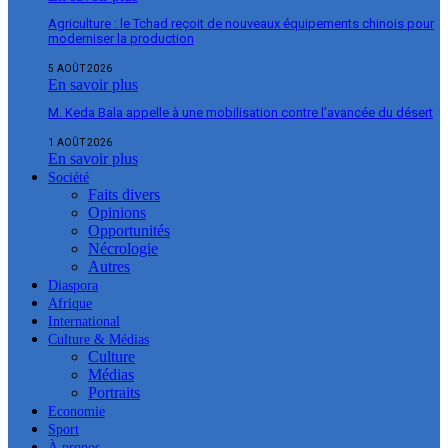
Agriculture : le Tchad reçoit de nouveaux équipements chinois pour
moderniser la production
5 AOÛT 2026
En savoir plus
M. Keda Bala appelle à une mobilisation contre l’avancée du désert
1 AOÛT 2026
En savoir plus
Société
Faits divers
Opinions
Opportunités
Nécrologie
Autres
Diaspora
Afrique
International
Culture & Médias
Culture
Médias
Portraits
Economie
Sport
À propos