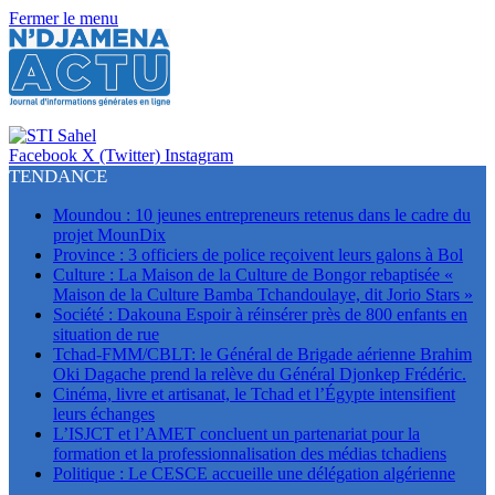
Fermer le menu
Facebook
X (Twitter)
Instagram
TENDANCE
Moundou : 10 jeunes entrepreneurs retenus dans le cadre du
projet MounDix
Province : 3 officiers de police reçoivent leurs galons à Bol
Culture : La Maison de la Culture de Bongor rebaptisée «
Maison de la Culture Bamba Tchandoulaye, dit Jorio Stars »
Société : Dakouna Espoir à réinsérer près de 800 enfants en
situation de rue
Tchad-FMM/CBLT: le Général de Brigade aérienne Brahim
Oki Dagache prend la relève du Général Djonkep Frédéric.
Cinéma, livre et artisanat, le Tchad et l’Égypte intensifient
leurs échanges
L’ISJCT et l’AMET concluent un partenariat pour la
formation et la professionnalisation des médias tchadiens
Politique : Le CESCE accueille une délégation algérienne