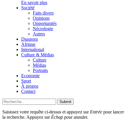
En savoir plus
Société
Faits divers
Opinions
Opportunités
Nécrologie
Autres
Diaspora
Afrique
International
Culture & Médias
Culture
Médias
Portraits
Economie
Sport
À propos
Contact
Submit
Saisissez votre requête ci-dessus et appuyez sur
Entrée
pour lancer
la recherche. Appuyez sur
Échap
pour annuler.