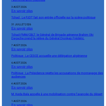
3 AOÛT 2026
En savoir plus
Tchad : Le PJDT fait son entrée officielle sur la scène politique
31 JUILLET 2026
En savoir plus
Tchad-FMM/CBLT: le Général de Brigade aérienne Brahim Oki
Dagache prend la relève du Général Djonkep Frédéric.
7 AOÛT 2026
En savoir plus
Politique : Le CESCE accueille une délégation algérienne
6 AOÛT 2026
En savoir plus
Politique : La Présidence rejette les accusations de monnayage des
audiences
4 AOÛT 2026
En savoir plus
M. Keda Bala appelle à une mobilisation contre l’avancée du désert
1 AOÛT 2026
En savoir plus