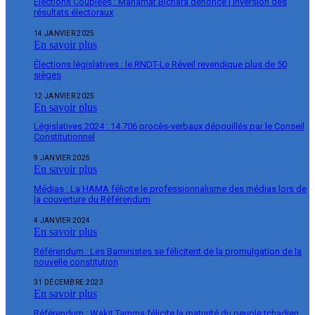
Élections Couplées : Mahamat Bichara dénonce l’inversion des
résultats électoraux
14 JANVIER 2025
En savoir plus
Élections législatives : le RNDT-Le Réveil revendique plus de 50
sièges
12 JANVIER 2025
En savoir plus
Législatives 2024 : 14 706 procès-verbaux dépouillés par le Conseil
Constitutionnel
9 JANVIER 2025
En savoir plus
Médias : La HAMA félicite le professionnalisme des médias lors de
la couverture du Référendum
4 JANVIER 2024
En savoir plus
Référendum : Les Baministes se félicitent de la promulgation de la
nouvelle constitution
31 DÉCEMBRE 2023
En savoir plus
Référendum : Wakit Tamma félicite la maturité du peuple tchadien