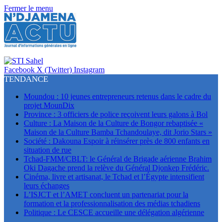
Fermer le menu
Facebook
X (Twitter)
Instagram
TENDANCE
Moundou : 10 jeunes entrepreneurs retenus dans le cadre du
projet MounDix
Province : 3 officiers de police reçoivent leurs galons à Bol
Culture : La Maison de la Culture de Bongor rebaptisée «
Maison de la Culture Bamba Tchandoulaye, dit Jorio Stars »
Société : Dakouna Espoir à réinsérer près de 800 enfants en
situation de rue
Tchad-FMM/CBLT: le Général de Brigade aérienne Brahim
Oki Dagache prend la relève du Général Djonkep Frédéric.
Cinéma, livre et artisanat, le Tchad et l’Égypte intensifient
leurs échanges
L’ISJCT et l’AMET concluent un partenariat pour la
formation et la professionnalisation des médias tchadiens
Politique : Le CESCE accueille une délégation algérienne