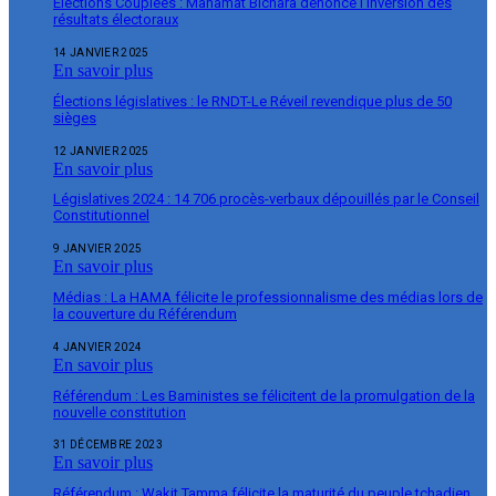
Élections Couplées : Mahamat Bichara dénonce l’inversion des
résultats électoraux
14 JANVIER 2025
En savoir plus
Élections législatives : le RNDT-Le Réveil revendique plus de 50
sièges
12 JANVIER 2025
En savoir plus
Législatives 2024 : 14 706 procès-verbaux dépouillés par le Conseil
Constitutionnel
9 JANVIER 2025
En savoir plus
Médias : La HAMA félicite le professionnalisme des médias lors de
la couverture du Référendum
4 JANVIER 2024
En savoir plus
Référendum : Les Baministes se félicitent de la promulgation de la
nouvelle constitution
31 DÉCEMBRE 2023
En savoir plus
Référendum : Wakit Tamma félicite la maturité du peuple tchadien