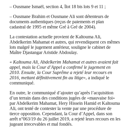
– Ousmane Ismaël, section 4, îlot 18 bis lots 9 et 11 ;
– Ousmane Brahim et Ousmane Ali sont détenteurs de
documents authentiques (reçus de paiements et plan
cadastral de 1995 et même Gré à Gré de 2004).
La contestation actuelle provient de Kaltouma Ali,
Abdelkerim Mahamat et autres, qui revendiquent ces mêmes
lots malgré le jugement antérieur, souligne le cabinet de
Maître Djastangar Aristide Abdoulay.
«
Kaltouma Ali, Abdelkerim Mahamat et autres avaient fait
appel, mais la Cour d’Appel a confirmé le jugement en
2010. Ensuite, la Cour Suprême a rejeté leur recours en
2016, mettant définitivement fin au litige
», a indiqué le
communiqué.
En outre, le communiqué d’ajouter qu’après l’acquisition
d’un terrain dans des conditions jugées de «mauvaise foi»
par Abdelkerim Mahamat, Hery Hissein Hamid et Kaltouma
Ali, ont tenté de contester la vente par une procédure de
tierce opposition. Cependant, la Cour d’Appel, dans son
arrêt n°063/19 du 26 juillet 2019, a rejeté leurs recours en les
jugeant irrecevables et mal fondés.