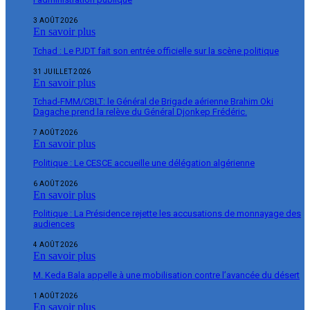
3 AOÛT 2026
En savoir plus
Tchad : Le PJDT fait son entrée officielle sur la scène politique
31 JUILLET 2026
En savoir plus
Tchad-FMM/CBLT: le Général de Brigade aérienne Brahim Oki
Dagache prend la relève du Général Djonkep Frédéric.
7 AOÛT 2026
En savoir plus
Politique : Le CESCE accueille une délégation algérienne
6 AOÛT 2026
En savoir plus
Politique : La Présidence rejette les accusations de monnayage des
audiences
4 AOÛT 2026
En savoir plus
M. Keda Bala appelle à une mobilisation contre l’avancée du désert
1 AOÛT 2026
En savoir plus