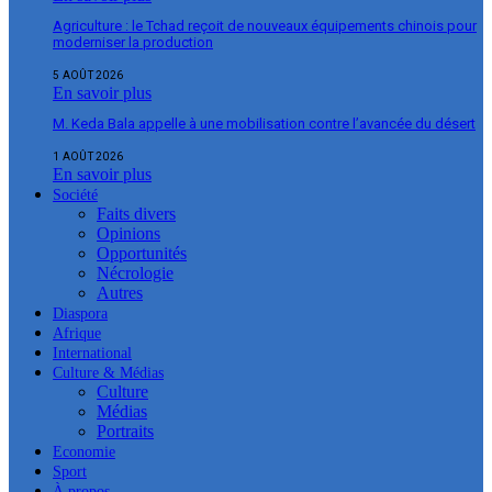
Agriculture : le Tchad reçoit de nouveaux équipements chinois pour
moderniser la production
5 AOÛT 2026
En savoir plus
M. Keda Bala appelle à une mobilisation contre l’avancée du désert
1 AOÛT 2026
En savoir plus
Société
Faits divers
Opinions
Opportunités
Nécrologie
Autres
Diaspora
Afrique
International
Culture & Médias
Culture
Médias
Portraits
Economie
Sport
À propos