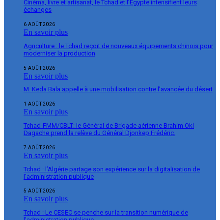
Cinéma, livre et artisanat, le Tchad et l’Égypte intensifient leurs
échanges
6 AOÛT 2026
En savoir plus
Agriculture : le Tchad reçoit de nouveaux équipements chinois pour
moderniser la production
5 AOÛT 2026
En savoir plus
M. Keda Bala appelle à une mobilisation contre l’avancée du désert
1 AOÛT 2026
En savoir plus
Tchad-FMM/CBLT: le Général de Brigade aérienne Brahim Oki
Dagache prend la relève du Général Djonkep Frédéric.
7 AOÛT 2026
En savoir plus
Tchad : l’Algérie partage son expérience sur la digitalisation de
l’administration publique
5 AOÛT 2026
En savoir plus
Tchad : Le CESEC se penche sur la transition numérique de
l’administration publique