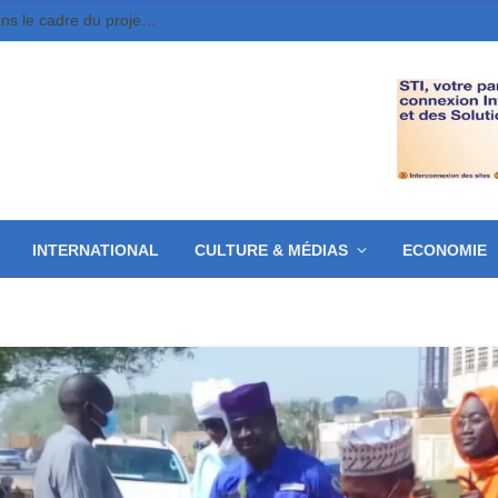
Moundou : 10 jeunes entrepreneurs retenus dans le cadre du projet MounDix
INTERNATIONAL
CULTURE & MÉDIAS
ECONOMIE