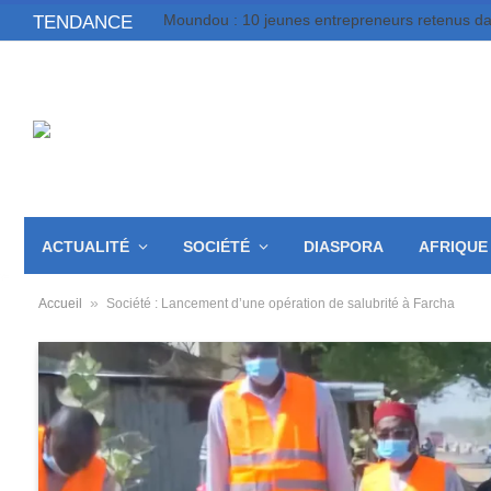
TENDANCE
ACTUALITÉ
SOCIÉTÉ
DIASPORA
AFRIQUE
»
Accueil
Société : Lancement d’une opération de salubrité à Farcha