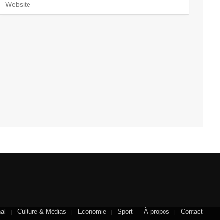
nal
Culture & Médias
Economie
Sport
À propos
Contact