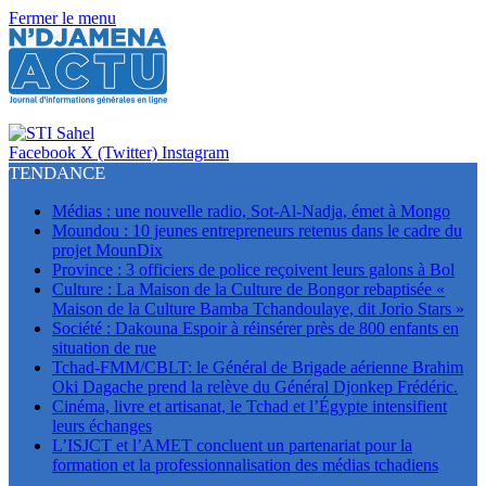
Fermer le menu
Facebook
X (Twitter)
Instagram
TENDANCE
Médias : une nouvelle radio, Sot-Al-Nadja, émet à Mongo
Moundou : 10 jeunes entrepreneurs retenus dans le cadre du
projet MounDix
Province : 3 officiers de police reçoivent leurs galons à Bol
Culture : La Maison de la Culture de Bongor rebaptisée «
Maison de la Culture Bamba Tchandoulaye, dit Jorio Stars »
Société : Dakouna Espoir à réinsérer près de 800 enfants en
situation de rue
Tchad-FMM/CBLT: le Général de Brigade aérienne Brahim
Oki Dagache prend la relève du Général Djonkep Frédéric.
Cinéma, livre et artisanat, le Tchad et l’Égypte intensifient
leurs échanges
L’ISJCT et l’AMET concluent un partenariat pour la
formation et la professionnalisation des médias tchadiens