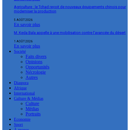
Agriculture : le Tchad reçoit de nouveaux équipements chinois pour
moderniser la production
5 AOÛT 2026
En savoir plus
M. Keda Bala appelle à une mobilisation contre l’avancée du désert
1 AOÛT 2026
En savoir plus
Société
Faits divers
Opinions
Opportunités
Nécrologie
Autres
Diaspora
Afrique
International
Culture & Médias
Culture
Médias
Portraits
Economie
Sport
À propos