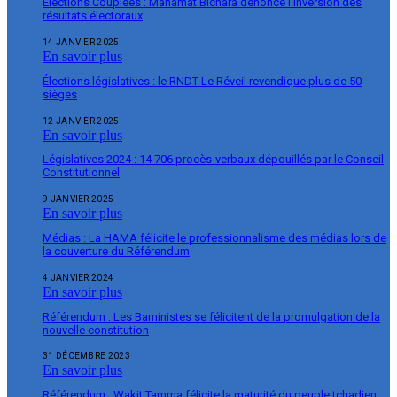
Élections Couplées : Mahamat Bichara dénonce l’inversion des
résultats électoraux
14 JANVIER 2025
En savoir plus
Élections législatives : le RNDT-Le Réveil revendique plus de 50
sièges
12 JANVIER 2025
En savoir plus
Législatives 2024 : 14 706 procès-verbaux dépouillés par le Conseil
Constitutionnel
9 JANVIER 2025
En savoir plus
Médias : La HAMA félicite le professionnalisme des médias lors de
la couverture du Référendum
4 JANVIER 2024
En savoir plus
Référendum : Les Baministes se félicitent de la promulgation de la
nouvelle constitution
31 DÉCEMBRE 2023
En savoir plus
Référendum : Wakit Tamma félicite la maturité du peuple tchadien