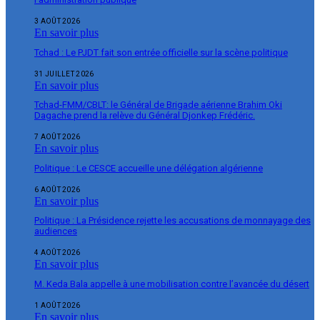
3 AOÛT 2026
En savoir plus
Tchad : Le PJDT fait son entrée officielle sur la scène politique
31 JUILLET 2026
En savoir plus
Tchad-FMM/CBLT: le Général de Brigade aérienne Brahim Oki
Dagache prend la relève du Général Djonkep Frédéric.
7 AOÛT 2026
En savoir plus
Politique : Le CESCE accueille une délégation algérienne
6 AOÛT 2026
En savoir plus
Politique : La Présidence rejette les accusations de monnayage des
audiences
4 AOÛT 2026
En savoir plus
M. Keda Bala appelle à une mobilisation contre l’avancée du désert
1 AOÛT 2026
En savoir plus