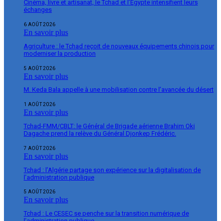
Cinéma, livre et artisanat, le Tchad et l’Égypte intensifient leurs
échanges
6 AOÛT 2026
En savoir plus
Agriculture : le Tchad reçoit de nouveaux équipements chinois pour
moderniser la production
5 AOÛT 2026
En savoir plus
M. Keda Bala appelle à une mobilisation contre l’avancée du désert
1 AOÛT 2026
En savoir plus
Tchad-FMM/CBLT: le Général de Brigade aérienne Brahim Oki
Dagache prend la relève du Général Djonkep Frédéric.
7 AOÛT 2026
En savoir plus
Tchad : l’Algérie partage son expérience sur la digitalisation de
l’administration publique
5 AOÛT 2026
En savoir plus
Tchad : Le CESEC se penche sur la transition numérique de
l’administration publique