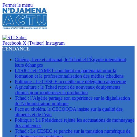
Fermer le menu
Facebook
X (Twitter)
Instagram
TENDANCE
Cinéma, livre et artisanat, le Tchad et l’Égypte intensifient
leurs échanges
L’ISJCT et l’AMET concluent un partenariat pour la
formation et la professionnalisation des médias tchadiens
Politique : Le CESCE accueille une délégation algérienne
Agriculture : le Tchad reçoit de nouveaux équipements
chinois pour moderniser la production
Tchad : l’Algérie partage son expérience sur la digitalisation
de l’administration publique
Face au choléra, le CECOQDA insiste sur la qualité des
aliments et de l’eau
Politique : La Présidence rejette les accusations de monnayage
des audiences
Tchad : Le CESEC se penche sur la transition numérique de
l’administration publique