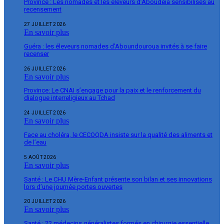
Province : Les nomades et les éleveurs d’Aboudeïa sensibilisés au
recensement
27 JUILLET 2026
En savoir plus
Guéra : les éleveurs nomades d’Aboundouroua invités à se faire
recenser
26 JUILLET 2026
En savoir plus
Province: Le CNAI s’engage pour la paix et le renforcement du
dialogue interreligieux au Tchad
24 JUILLET 2026
En savoir plus
Face au choléra, le CECOQDA insiste sur la qualité des aliments et
de l’eau
5 AOÛT 2026
En savoir plus
Santé : Le CHU Mère-Enfant présente son bilan et ses innovations
lors d’une journée portes ouvertes
20 JUILLET 2026
En savoir plus
Santé : 22 médecins généralistes formés en chirurgie essentielle