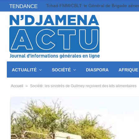
TENDANCE
ACTUALITÉ
SOCIÉTÉ
DIASPORA
AFRIQUE
»
Accueil
Société: les sinistrés de Guilmey reçoivent des kits alimentaires