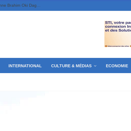
Tchad-FMM/CBLT: le Général de Brigade aérienne Brahim Oki Dagache prend la relève du Général Djonkep Frédéric.
INTERNATIONAL
CULTURE & MÉDIAS
ECONOMIE