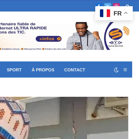
Facebook
X
Instagram
FR
(Twitter)
SPORT
À PROPOS
CONTACT