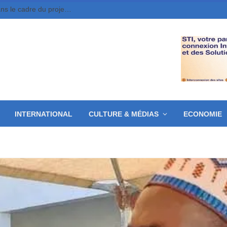
Moundou : 10 jeunes entrepreneurs retenus dans le cadre du projet MounDix
INTERNATIONAL
CULTURE & MÉDIAS
ECONOMIE