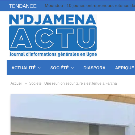
TENDANCE
ACTUALITÉ
SOCIÉTÉ
DIASPORA
AFRIQUE
»
Accueil
Société : Une réunion sécuritaire s’est tenue à Farcha