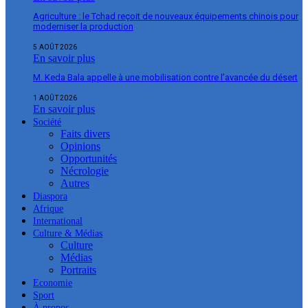
Agriculture : le Tchad reçoit de nouveaux équipements chinois pour
moderniser la production
5 AOÛT 2026
En savoir plus
M. Keda Bala appelle à une mobilisation contre l’avancée du désert
1 AOÛT 2026
En savoir plus
Société
Faits divers
Opinions
Opportunités
Nécrologie
Autres
Diaspora
Afrique
International
Culture & Médias
Culture
Médias
Portraits
Economie
Sport
À propos