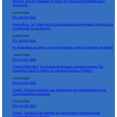
Cinéma, livre et artisanat, le Tchad et l’Égypte intensifient leurs
échanges
6 AOÛT 2026
En savoir plus
Agriculture : le Tchad reçoit de nouveaux équipements chinois pour
moderniser la production
5 AOÛT 2026
En savoir plus
M. Keda Bala appelle à une mobilisation contre l’avancée du désert
1 AOÛT 2026
En savoir plus
Tchad-FMM/CBLT: le Général de Brigade aérienne Brahim Oki
Dagache prend la relève du Général Djonkep Frédéric.
7 AOÛT 2026
En savoir plus
Tchad : l’Algérie partage son expérience sur la digitalisation de
l’administration publique
5 AOÛT 2026
En savoir plus
Tchad : Le CESEC se penche sur la transition numérique de
l’administration publique