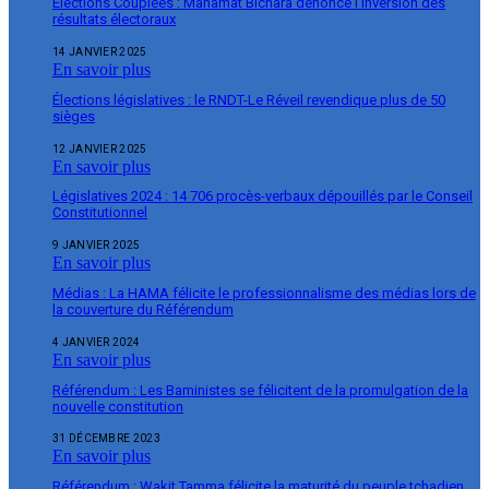
Élections Couplées : Mahamat Bichara dénonce l’inversion des
résultats électoraux
14 JANVIER 2025
En savoir plus
Élections législatives : le RNDT-Le Réveil revendique plus de 50
sièges
12 JANVIER 2025
En savoir plus
Législatives 2024 : 14 706 procès-verbaux dépouillés par le Conseil
Constitutionnel
9 JANVIER 2025
En savoir plus
Médias : La HAMA félicite le professionnalisme des médias lors de
la couverture du Référendum
4 JANVIER 2024
En savoir plus
Référendum : Les Baministes se félicitent de la promulgation de la
nouvelle constitution
31 DÉCEMBRE 2023
En savoir plus
Référendum : Wakit Tamma félicite la maturité du peuple tchadien