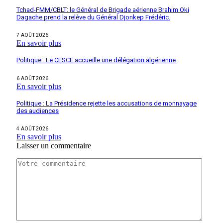
Tchad-FMM/CBLT: le Général de Brigade aérienne Brahim Oki
Dagache prend la relève du Général Djonkep Frédéric.
7 AOÛT 2026
En savoir plus
Politique : Le CESCE accueille une délégation algérienne
6 AOÛT 2026
En savoir plus
Politique : La Présidence rejette les accusations de monnayage
des audiences
4 AOÛT 2026
En savoir plus
Laisser un commentaire