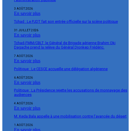
3 AOÛT 2026
En savoir plus
Tchad : Le PJDT fait son entrée officielle sur la scène politique
31 JUILLET 2026
En savoir plus
Tchad-FMM/CBLT: le Général de Brigade aérienne Brahim Oki
Dagache prend la relève du Général Djonkep Frédéric.
7 AOÛT 2026
En savoir plus
Politique : Le CESCE accueille une délégation algérienne
6 AOÛT 2026
En savoir plus
Politique : La Présidence rejette les accusations de monnayage des
audiences
4 AOÛT 2026
En savoir plus
M. Keda Bala appelle à une mobilisation contre l’avancée du désert
1 AOÛT 2026
En savoir plus