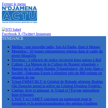
Fermer le menu
Facebook
X (Twitter)
Instagram
TENDANCE
Médias : une nouvelle radio, Sot-Al-Nadja, émet à Mongo
Moundou : 10 jeunes entrepreneurs retenus dans le cadre du
projet MounDix
Province : 3 officiers de police reçoivent leurs galons à Bol
Culture : La Maison de la Culture de Bongor rebaptisée «
Maison de la Culture Bamba Tchandoulaye, dit Jorio Stars »
Société : Dakouna Espoir à réinsérer près de 800 enfants en
situation de rue
Tchad-FMM/CBLT: le Général de Brigade aérienne Brahim
Oki Dagache prend la relève du Général Djonkep Frédéric.
Cinéma, livre et artisanat, le Tchad et l’Égypte intensifient
leurs échanges
L’ISJCT et l’AMET concluent un partenariat pour la
formation et la professionnalisation des médias tchadiens