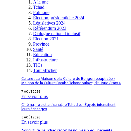
A la une
Tchad
Politique
Élection présidentielle 2024
Législatives 2024
Référendum 2023
Dialogue national inclusif
Election 2021
Province
Santé
Education
Infrastructure
TICs
Tout afficher
Culture : La Maison de la Culture de Bongor rebaptisée «
Maison de la Culture Bamba Tchandoulaye, dit Jorio Stars »
7 AOÛT 2026
En savoir plus
Cinéma, livre et artisanat, le Tchad et l’Égypte intensifient
leurs échanges
6 AOÛT 2026
En savoir plus
Agriculture : le Tchad reçoit de nouveaux équipements