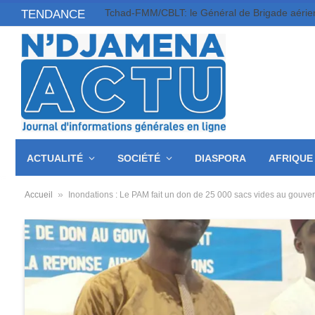
TENDANCE
ACTUALITÉ
SOCIÉTÉ
DIASPORA
AFRIQUE
»
Accueil
Inondations : Le PAM fait un don de 25 000 sacs vides au gouv