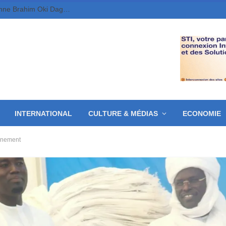
Tchad-FMM/CBLT: le Général de Brigade aérienne Brahim Oki Dagache prend la relève du Général Djonkep Frédéric.
INTERNATIONAL
CULTURE & MÉDIAS
ECONOMIE
ernement