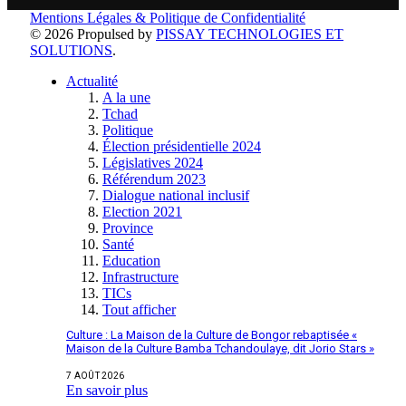
Mentions Légales & Politique de Confidentialité
© 2026 Propulsed by
PISSAY TECHNOLOGIES ET
SOLUTIONS
.
Actualité
A la une
Tchad
Politique
Élection présidentielle 2024
Législatives 2024
Référendum 2023
Dialogue national inclusif
Election 2021
Province
Santé
Education
Infrastructure
TICs
Tout afficher
Culture : La Maison de la Culture de Bongor rebaptisée «
Maison de la Culture Bamba Tchandoulaye, dit Jorio Stars »
7 AOÛT 2026
En savoir plus