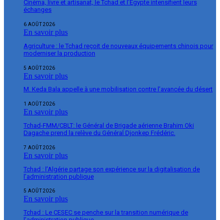
Cinéma, livre et artisanat, le Tchad et l’Égypte intensifient leurs
échanges
6 AOÛT 2026
En savoir plus
Agriculture : le Tchad reçoit de nouveaux équipements chinois pour
moderniser la production
5 AOÛT 2026
En savoir plus
M. Keda Bala appelle à une mobilisation contre l’avancée du désert
1 AOÛT 2026
En savoir plus
Tchad-FMM/CBLT: le Général de Brigade aérienne Brahim Oki
Dagache prend la relève du Général Djonkep Frédéric.
7 AOÛT 2026
En savoir plus
Tchad : l’Algérie partage son expérience sur la digitalisation de
l’administration publique
5 AOÛT 2026
En savoir plus
Tchad : Le CESEC se penche sur la transition numérique de
l’administration publique