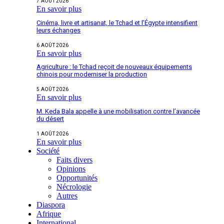
7 AOÛT 2026
En savoir plus
Cinéma, livre et artisanat, le Tchad et l’Égypte intensifient
leurs échanges
6 AOÛT 2026
En savoir plus
Agriculture : le Tchad reçoit de nouveaux équipements
chinois pour moderniser la production
5 AOÛT 2026
En savoir plus
M. Keda Bala appelle à une mobilisation contre l’avancée
du désert
1 AOÛT 2026
En savoir plus
Société
Faits divers
Opinions
Opportunités
Nécrologie
Autres
Diaspora
Afrique
International