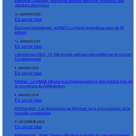
Élections Couplées : Mahamat Bichara dénonce l’inversion des
résultats électoraux
14 JANVIER 2025
En savoir plus
Élections législatives : le RNDT-Le Réveil revendique plus de 50
sièges
12 JANVIER 2025
En savoir plus
Législatives 2024 : 14 706 procès-verbaux dépouillés par le Conseil
Constitutionnel
9 JANVIER 2025
En savoir plus
Médias : La HAMA félicite le professionnalisme des médias lors de
la couverture du Référendum
4 JANVIER 2024
En savoir plus
Référendum : Les Baministes se félicitent de la promulgation de la
nouvelle constitution
31 DÉCEMBRE 2023
En savoir plus
Référendum : Wakit Tamma félicite la maturité du peuple tchadien