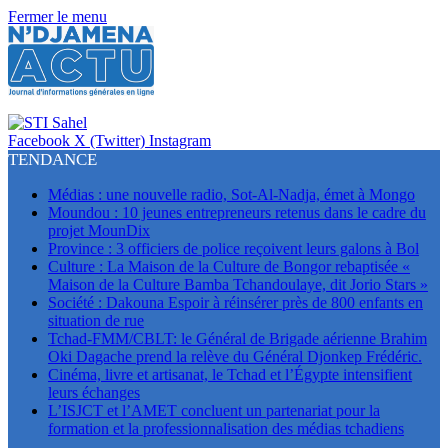
Fermer le menu
Facebook
X (Twitter)
Instagram
TENDANCE
Médias : une nouvelle radio, Sot-Al-Nadja, émet à Mongo
Moundou : 10 jeunes entrepreneurs retenus dans le cadre du
projet MounDix
Province : 3 officiers de police reçoivent leurs galons à Bol
Culture : La Maison de la Culture de Bongor rebaptisée «
Maison de la Culture Bamba Tchandoulaye, dit Jorio Stars »
Société : Dakouna Espoir à réinsérer près de 800 enfants en
situation de rue
Tchad-FMM/CBLT: le Général de Brigade aérienne Brahim
Oki Dagache prend la relève du Général Djonkep Frédéric.
Cinéma, livre et artisanat, le Tchad et l’Égypte intensifient
leurs échanges
L’ISJCT et l’AMET concluent un partenariat pour la
formation et la professionnalisation des médias tchadiens