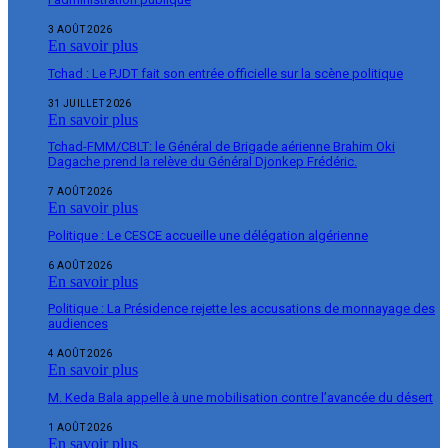
3 AOÛT 2026
En savoir plus
Tchad : Le PJDT fait son entrée officielle sur la scène politique
31 JUILLET 2026
En savoir plus
Tchad-FMM/CBLT: le Général de Brigade aérienne Brahim Oki
Dagache prend la relève du Général Djonkep Frédéric.
7 AOÛT 2026
En savoir plus
Politique : Le CESCE accueille une délégation algérienne
6 AOÛT 2026
En savoir plus
Politique : La Présidence rejette les accusations de monnayage des
audiences
4 AOÛT 2026
En savoir plus
M. Keda Bala appelle à une mobilisation contre l’avancée du désert
1 AOÛT 2026
En savoir plus