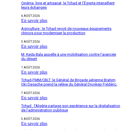
Cinéma, livre et artisanat, le Tchad et l’Égypte intensifient
leurs échanges
6 AOÛT 2026
En savoir plus
Agriculture : le Tchad reçoit de nouveaux équipements
chinois pour moderniser la production
5 AOÛT 2026
En savoir plus
M. Keda Bala appelle à une mobilisation contre l’avancée
du désert
1 AOÛT 2026
En savoir plus
Tchad-FMM/CBLT: le Général de Brigade aérienne Brahim
Oki Dagache prend la relève du Général Djonkep Frédéric.
7 AOÛT 2026
En savoir plus
Tchad : l’Algérie partage son expérience sur la digitalisation
de l’administration publique
5 AOÛT 2026
En savoir plus