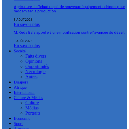
Agriculture : le Tchad reçoit de nouveaux équipements chinois pour
moderniser la production
5 AOÛT 2026
En savoir plus
M. Keda Bala appelle à une mobilisation contre l’avancée du désert
1 AOÛT 2026
En savoir plus
Société
Faits divers
Opinions
Opportunités
Nécrologie
Autres
Diaspora
Afrique
International
Culture & Médias
Culture
Médias
Portraits
Economie
Sport
À propos