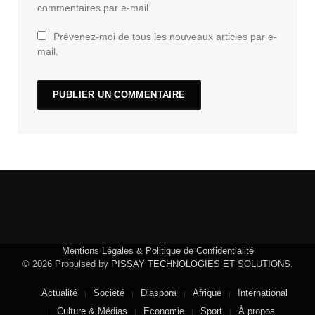
commentaires par e-mail.
Prévenez-moi de tous les nouveaux articles par e-
mail.
Mentions Légales & Politique de Confidentialité
© 2026 Propulsed by
PISSAY TECHNOLOGIES ET SOLUTIONS
.
Actualité
Société
Diaspora
Afrique
International
Culture & Médias
Economie
Sport
À propos