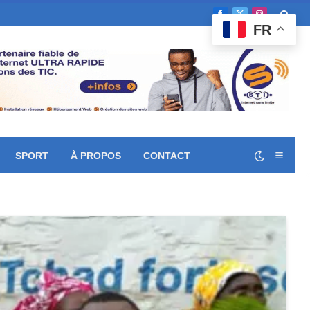
Facebook
X
Instagram
FR
(Twitter)
SPORT
À PROPOS
CONTACT