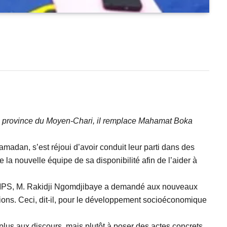
la province du Moyen-Chari, il remplace Mahamat Boka
adan, s’est réjoui d’avoir conduit leur parti dans des
la nouvelle équipe de sa disponibilité afin de l’aider à
s du MPS, M. Rakidji Ngomdjibaye a demandé aux nouveaux
ions. Ceci, dit-il, pour le développement socioéconomique
us aux discours, mais plutôt à poser des actes concrets