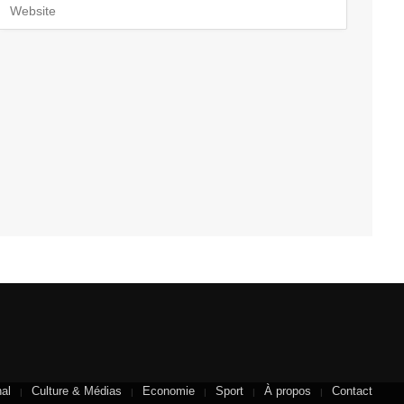
nal
Culture & Médias
Economie
Sport
À propos
Contact