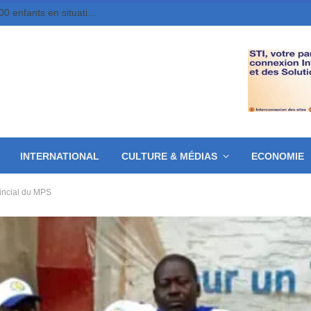
Société : Dakouna Espoir à réinsérer près de 800 enfants en situation de rue
INTERNATIONAL
CULTURE & MÉDIAS
ECONOMIE
vincial du MPS