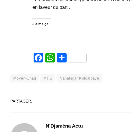
en faveur du parti.
J’aime ça :
Facebook
WhatsApp
Partager
Moyen-Chari
MPS
Nanalngar Koldalbaye
PARTAGER.
N'Djaména Actu