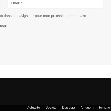
eb dans ce navigateur pour mon prochain commentaire.
mail.
Actualité
Société
Diaspora
Afrique
Internatio