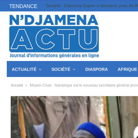
TENDANCE
ACTUALITÉ
SOCIÉTÉ
DIASPORA
AFRIQUE
»
Accueil
Moyen-Chari : Nanalngar est le nouveau secrétaire général pro