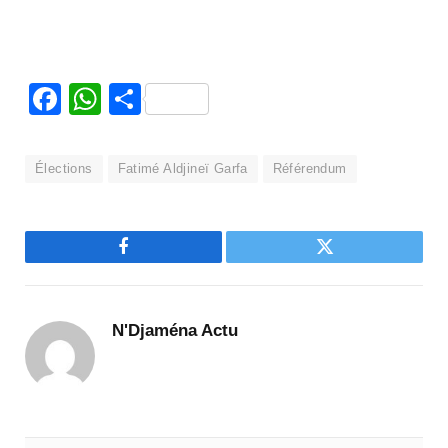
Facebook
WhatsApp
Partager
Élections
Fatimé Aldjineï Garfa
Référendum
Facebook
Twitter
N'Djaména Actu