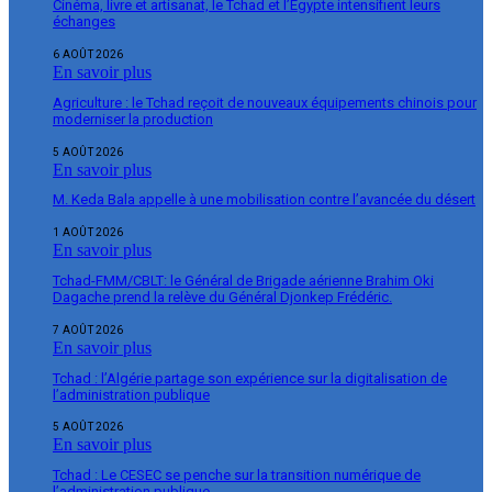
Cinéma, livre et artisanat, le Tchad et l’Égypte intensifient leurs
échanges
6 AOÛT 2026
En savoir plus
Agriculture : le Tchad reçoit de nouveaux équipements chinois pour
moderniser la production
5 AOÛT 2026
En savoir plus
M. Keda Bala appelle à une mobilisation contre l’avancée du désert
1 AOÛT 2026
En savoir plus
Tchad-FMM/CBLT: le Général de Brigade aérienne Brahim Oki
Dagache prend la relève du Général Djonkep Frédéric.
7 AOÛT 2026
En savoir plus
Tchad : l’Algérie partage son expérience sur la digitalisation de
l’administration publique
5 AOÛT 2026
En savoir plus
Tchad : Le CESEC se penche sur la transition numérique de
l’administration publique