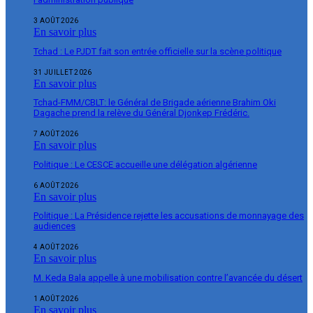
3 AOÛT 2026
En savoir plus
Tchad : Le PJDT fait son entrée officielle sur la scène politique
31 JUILLET 2026
En savoir plus
Tchad-FMM/CBLT: le Général de Brigade aérienne Brahim Oki
Dagache prend la relève du Général Djonkep Frédéric.
7 AOÛT 2026
En savoir plus
Politique : Le CESCE accueille une délégation algérienne
6 AOÛT 2026
En savoir plus
Politique : La Présidence rejette les accusations de monnayage des
audiences
4 AOÛT 2026
En savoir plus
M. Keda Bala appelle à une mobilisation contre l’avancée du désert
1 AOÛT 2026
En savoir plus