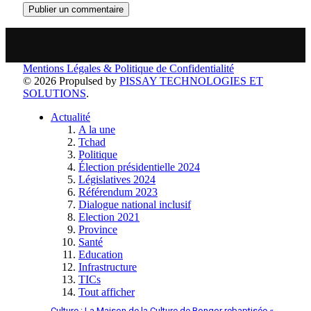
Mentions Légales & Politique de Confidentialité
© 2026 Propulsed by
PISSAY TECHNOLOGIES ET
SOLUTIONS
.
Actualité
A la une
Tchad
Politique
Élection présidentielle 2024
Législatives 2024
Référendum 2023
Dialogue national inclusif
Election 2021
Province
Santé
Education
Infrastructure
TICs
Tout afficher
Culture : La Maison de la Culture de Bongor rebaptisée «