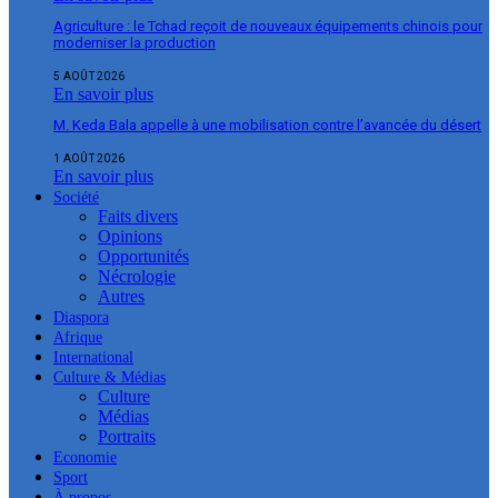
Agriculture : le Tchad reçoit de nouveaux équipements chinois pour
moderniser la production
5 AOÛT 2026
En savoir plus
M. Keda Bala appelle à une mobilisation contre l’avancée du désert
1 AOÛT 2026
En savoir plus
Société
Faits divers
Opinions
Opportunités
Nécrologie
Autres
Diaspora
Afrique
International
Culture & Médias
Culture
Médias
Portraits
Economie
Sport
À propos