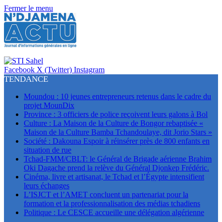
Fermer le menu
Facebook
X (Twitter)
Instagram
TENDANCE
Moundou : 10 jeunes entrepreneurs retenus dans le cadre du
projet MounDix
Province : 3 officiers de police reçoivent leurs galons à Bol
Culture : La Maison de la Culture de Bongor rebaptisée «
Maison de la Culture Bamba Tchandoulaye, dit Jorio Stars »
Société : Dakouna Espoir à réinsérer près de 800 enfants en
situation de rue
Tchad-FMM/CBLT: le Général de Brigade aérienne Brahim
Oki Dagache prend la relève du Général Djonkep Frédéric.
Cinéma, livre et artisanat, le Tchad et l’Égypte intensifient
leurs échanges
L’ISJCT et l’AMET concluent un partenariat pour la
formation et la professionnalisation des médias tchadiens
Politique : Le CESCE accueille une délégation algérienne