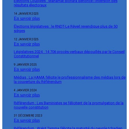
Élections Couplées : Mahamat Bichara dénonce l’inversion des
résultats électoraux
14 JANVIER 2025
En savoir plus
Élections législatives : le RNDT-Le Réveil revendique plus de 50
sièges
12 JANVIER 2025
En savoir plus
Législatives 2024 : 14 706 procès-verbaux dépouillés par le Conseil
Constitutionnel
9 JANVIER 2025
En savoir plus
Médias : La HAMA félicite le professionnalisme des médias lors de
la couverture du Référendum
4 JANVIER 2024
En savoir plus
Référendum : Les Baministes se félicitent de la promulgation de la
nouvelle constitution
31 DÉCEMBRE 2023
En savoir plus
Référendum : Wakit Tamma félicite la maturité du peuple tchadien