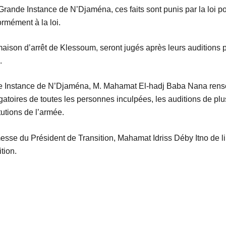
rande Instance de N’Djaména, ces faits sont punis par la loi por
ormément à la loi.
aison d’arrêt de Klessoum, seront jugés après leurs auditions pa
.
de Instance de N’Djaména, M. Mahamat El-hadj Baba Nana rensei
ogatoires de toutes les personnes inculpées, les auditions de plus
itutions de l’armée.
se du Président de Transition, Mahamat Idriss Déby Itno de libé
tion.