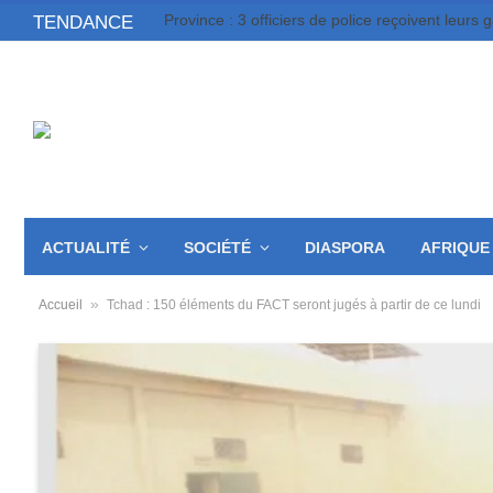
Province : 3 officiers de police reçoivent leurs 
TENDANCE
ACTUALITÉ
SOCIÉTÉ
DIASPORA
AFRIQUE
»
Accueil
Tchad : 150 éléments du FACT seront jugés à partir de ce lundi