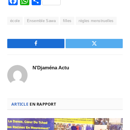
Facebook
WhatsApp
Partager
école
Ensemble Sawa
filles
règles menstruelles
Facebook
Twitter
N'Djaména Actu
ARTICLE
EN RAPPORT