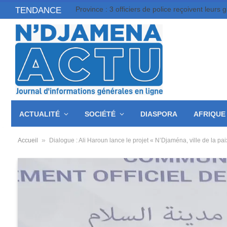
Province : 3 officiers de police reçoivent leurs 
TENDANCE
ACTUALITÉ
SOCIÉTÉ
DIASPORA
AFRIQUE
»
Accueil
Dialogue : Ali Haroun lance le projet « N’Djaména, ville de la pai