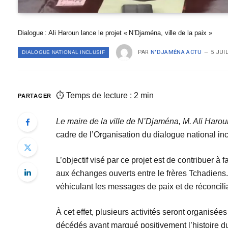
Dialogue : Ali Haroun lance le projet « N’Djaména, ville de la paix »
PAR
N'DJAMÉNA ACTU
5 JUI
DIALOGUE NATIONAL INCLUSIF
⏱ Temps de lecture : 2 min
PARTAGER
Le maire de la ville de N’Djaména, M. Ali Haroun 
cadre de l’Organisation du dialogue national inclu
L’objectif visé par ce projet est de contribuer 
aux échanges ouverts entre le frères Tchadiens.
véhiculant les messages de paix et de réconcilia
À cet effet, plusieurs activités seront organisé
décédés ayant marqué positivement l’histoire du 