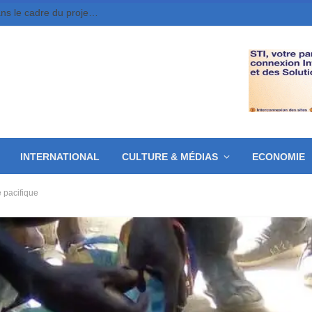
Moundou : 10 jeunes entrepreneurs retenus dans le cadre du projet MounDix
INTERNATIONAL
CULTURE & MÉDIAS
ECONOMIE
 pacifique