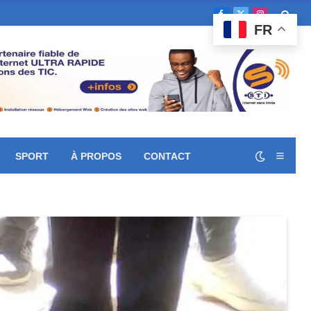
Facebook
X
Instagram
FR
(Twitter)
SPORT
À PROPOS
CONTACT