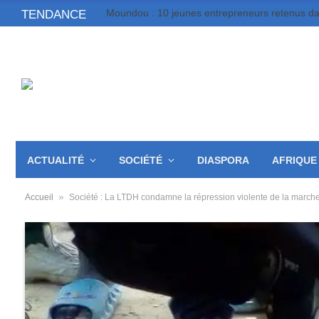
TENDANCE
ACTUALITÉ
SOCIÉTÉ
DIASPORA
AFRIQUE
»
Accueil
Société : La LTDH condamne la répression violente de la marche