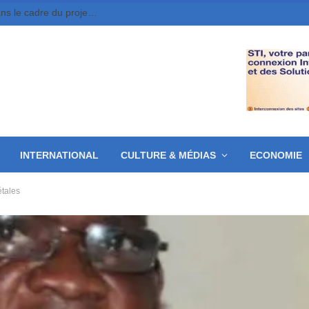
Moundou : 10 jeunes entrepreneurs retenus dans le cadre du projet MounDix
INTERNATIONAL
CULTURE & MÉDIAS
ECONOMIE
étales