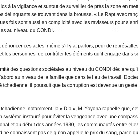
cs à la vigilance et surtout de surveiller de près la zone en m
les délinquants se trouvant dans la brousse. « Le Rapt avec ran
es fois sont aussi en complicité avec les ravisseurs pour s’enric
ales au niveau du CONDI.
énoncer ces actes, même s’il y a, parfois, peur de représailles
s et les personnes, de contrôler les éléments qu’il engage dans 
omité des questions sociétales au niveau du CONDI déclare qu’il 
bord au niveau de la famille que dans le lieu de travail. Doct
é tchadienne, il poursuit que la corruption est devenue un geste b
 tchadienne, notamment, la « Dia », M. Yoyona rappelle que, cette
 un système instauré pour éviter la vengeance avec une compassas
onal et au début des années 1980, les communautés entre elles 
d ne connaissent pas ce qu’on appelle le prix du sang, parce q