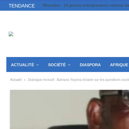
TENDANCE
ACTUALITÉ
SOCIÉTÉ
DIASPORA
AFRIQUE
»
Accueil
Dialogue inclusif : Baniara Yoyona éclaire sur les questions soci