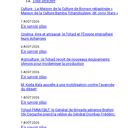
Tout afficher
Culture : La Maison de la Culture de Bongor rebaptisée «
Maison de la Culture Bamba Tchandoulaye, dit Jorio Stars »
7 AOÛT 2026
En savoir plus
Cinéma, livre et artisanat, le Tchad et l’Égypte intensifient
leurs échanges
6 AOÛT 2026
En savoir plus
Agriculture : le Tchad reçoit de nouveaux équipements
chinois pour moderniser la production
5 AOÛT 2026
En savoir plus
M. Keda Bala appelle à une mobilisation contre l’avancée
du désert
1 AOÛT 2026
En savoir plus
Tchad-FMM/CBLT: le Général de Brigade aérienne Brahim
Oki Dagache prend la relève du Général Djonkep Frédéric.
7 AOÛT 2026
En savoir plus