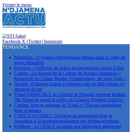
Fermer le menu
Facebook
X (Twitter)
Instagram
TENDANCE
Moundou : 10 jeunes entrepreneurs retenus dans le cadre du
projet MounDix
Province : 3 officiers de police reçoivent leurs galons à Bol
Culture : La Maison de la Culture de Bongor rebaptisée «
Maison de la Culture Bamba Tchandoulaye, dit Jorio Stars »
Société : Dakouna Espoir à réinsérer près de 800 enfants en
situation de rue
Tchad-FMM/CBLT: le Général de Brigade aérienne Brahim
Oki Dagache prend la relève du Général Djonkep Frédéric.
Cinéma, livre et artisanat, le Tchad et l’Égypte intensifient
leurs échanges
L’ISJCT et l’AMET concluent un partenariat pour la
formation et la professionnalisation des médias tchadiens
Politique : Le CESCE accueille une délégation algérienne