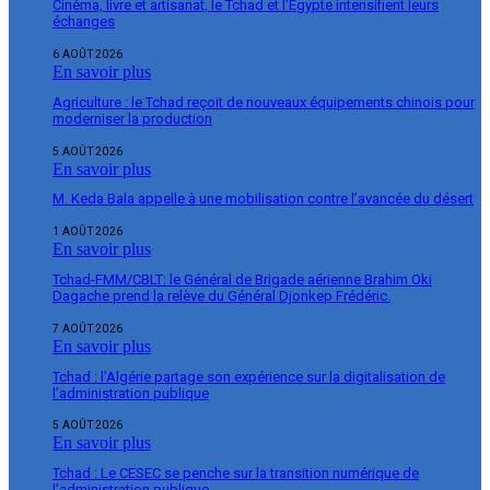
Cinéma, livre et artisanat, le Tchad et l’Égypte intensifient leurs
échanges
6 AOÛT 2026
En savoir plus
Agriculture : le Tchad reçoit de nouveaux équipements chinois pour
moderniser la production
5 AOÛT 2026
En savoir plus
M. Keda Bala appelle à une mobilisation contre l’avancée du désert
1 AOÛT 2026
En savoir plus
Tchad-FMM/CBLT: le Général de Brigade aérienne Brahim Oki
Dagache prend la relève du Général Djonkep Frédéric.
7 AOÛT 2026
En savoir plus
Tchad : l’Algérie partage son expérience sur la digitalisation de
l’administration publique
5 AOÛT 2026
En savoir plus
Tchad : Le CESEC se penche sur la transition numérique de
l’administration publique