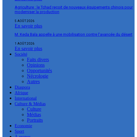
Agriculture : le Tchad reçoit de nouveaux équipements chinois pour
moderniser la production
5 AOÛT 2026
En savoir plus
M. Keda Bala appelle à une mobilisation contre l’avancée du désert
1 AOÛT 2026
En savoir plus
Société
Faits divers
Opinions
Opportunités
Nécrologie
Autres
Diaspora
Afrique
International
Culture & Médias
Culture
Médias
Portraits
Economie
Sport
À propos