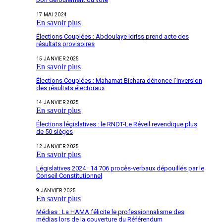
17 MAI 2024
En savoir plus
Élections Couplées : Abdoulaye Idriss prend acte des
résultats provisoires
15 JANVIER 2025
En savoir plus
Élections Couplées : Mahamat Bichara dénonce l’inversion
des résultats électoraux
14 JANVIER 2025
En savoir plus
Élections législatives : le RNDT-Le Réveil revendique plus
de 50 sièges
12 JANVIER 2025
En savoir plus
Législatives 2024 : 14 706 procès-verbaux dépouillés par le
Conseil Constitutionnel
9 JANVIER 2025
En savoir plus
Médias : La HAMA félicite le professionnalisme des
médias lors de la couverture du Référendum