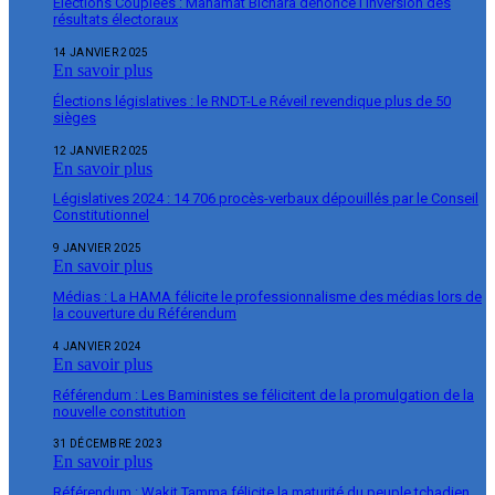
Élections Couplées : Mahamat Bichara dénonce l’inversion des
résultats électoraux
14 JANVIER 2025
En savoir plus
Élections législatives : le RNDT-Le Réveil revendique plus de 50
sièges
12 JANVIER 2025
En savoir plus
Législatives 2024 : 14 706 procès-verbaux dépouillés par le Conseil
Constitutionnel
9 JANVIER 2025
En savoir plus
Médias : La HAMA félicite le professionnalisme des médias lors de
la couverture du Référendum
4 JANVIER 2024
En savoir plus
Référendum : Les Baministes se félicitent de la promulgation de la
nouvelle constitution
31 DÉCEMBRE 2023
En savoir plus
Référendum : Wakit Tamma félicite la maturité du peuple tchadien