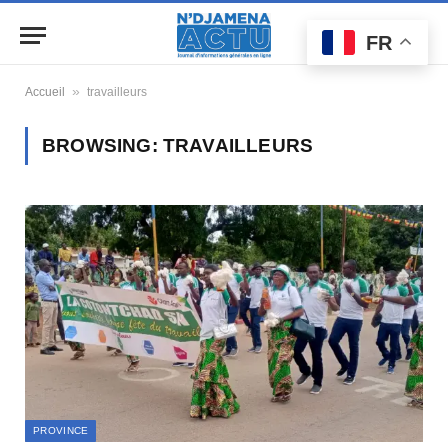
FR
»
Accueil
travailleurs
BROWSING:
TRAVAILLEURS
PROVINCE