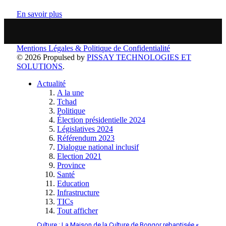
En savoir plus
Mentions Légales & Politique de Confidentialité
© 2026 Propulsed by
PISSAY TECHNOLOGIES ET
SOLUTIONS
.
Actualité
A la une
Tchad
Politique
Élection présidentielle 2024
Législatives 2024
Référendum 2023
Dialogue national inclusif
Election 2021
Province
Santé
Education
Infrastructure
TICs
Tout afficher
Culture : La Maison de la Culture de Bongor rebaptisée «