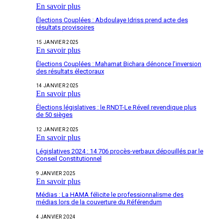
En savoir plus
Élections Couplées : Abdoulaye Idriss prend acte des
résultats provisoires
15 JANVIER 2025
En savoir plus
Élections Couplées : Mahamat Bichara dénonce l’inversion
des résultats électoraux
14 JANVIER 2025
En savoir plus
Élections législatives : le RNDT-Le Réveil revendique plus
de 50 sièges
12 JANVIER 2025
En savoir plus
Législatives 2024 : 14 706 procès-verbaux dépouillés par le
Conseil Constitutionnel
9 JANVIER 2025
En savoir plus
Médias : La HAMA félicite le professionnalisme des
médias lors de la couverture du Référendum
4 JANVIER 2024