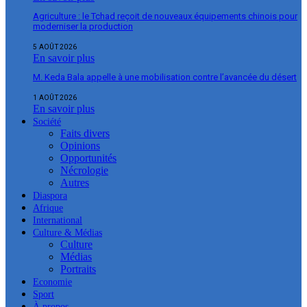
Agriculture : le Tchad reçoit de nouveaux équipements chinois pour
moderniser la production
5 AOÛT 2026
En savoir plus
M. Keda Bala appelle à une mobilisation contre l’avancée du désert
1 AOÛT 2026
En savoir plus
Société
Faits divers
Opinions
Opportunités
Nécrologie
Autres
Diaspora
Afrique
International
Culture & Médias
Culture
Médias
Portraits
Economie
Sport
À propos