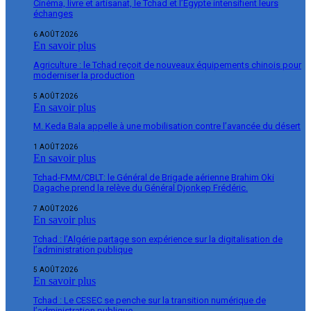
Cinéma, livre et artisanat, le Tchad et l’Égypte intensifient leurs
échanges
6 AOÛT 2026
En savoir plus
Agriculture : le Tchad reçoit de nouveaux équipements chinois pour
moderniser la production
5 AOÛT 2026
En savoir plus
M. Keda Bala appelle à une mobilisation contre l’avancée du désert
1 AOÛT 2026
En savoir plus
Tchad-FMM/CBLT: le Général de Brigade aérienne Brahim Oki
Dagache prend la relève du Général Djonkep Frédéric.
7 AOÛT 2026
En savoir plus
Tchad : l’Algérie partage son expérience sur la digitalisation de
l’administration publique
5 AOÛT 2026
En savoir plus
Tchad : Le CESEC se penche sur la transition numérique de
l’administration publique