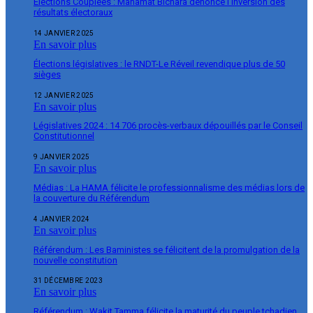
Élections Couplées : Mahamat Bichara dénonce l’inversion des
résultats électoraux
14 JANVIER 2025
En savoir plus
Élections législatives : le RNDT-Le Réveil revendique plus de 50
sièges
12 JANVIER 2025
En savoir plus
Législatives 2024 : 14 706 procès-verbaux dépouillés par le Conseil
Constitutionnel
9 JANVIER 2025
En savoir plus
Médias : La HAMA félicite le professionnalisme des médias lors de
la couverture du Référendum
4 JANVIER 2024
En savoir plus
Référendum : Les Baministes se félicitent de la promulgation de la
nouvelle constitution
31 DÉCEMBRE 2023
En savoir plus
Référendum : Wakit Tamma félicite la maturité du peuple tchadien