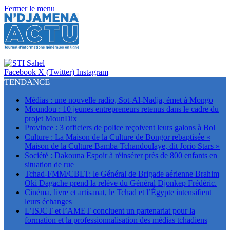
Fermer le menu
Facebook
X (Twitter)
Instagram
TENDANCE
Médias : une nouvelle radio, Sot-Al-Nadja, émet à Mongo
Moundou : 10 jeunes entrepreneurs retenus dans le cadre du
projet MounDix
Province : 3 officiers de police reçoivent leurs galons à Bol
Culture : La Maison de la Culture de Bongor rebaptisée «
Maison de la Culture Bamba Tchandoulaye, dit Jorio Stars »
Société : Dakouna Espoir à réinsérer près de 800 enfants en
situation de rue
Tchad-FMM/CBLT: le Général de Brigade aérienne Brahim
Oki Dagache prend la relève du Général Djonkep Frédéric.
Cinéma, livre et artisanat, le Tchad et l’Égypte intensifient
leurs échanges
L’ISJCT et l’AMET concluent un partenariat pour la
formation et la professionnalisation des médias tchadiens