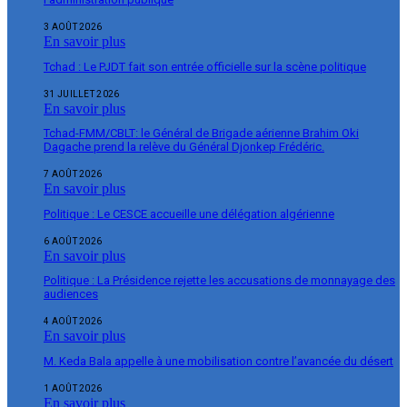
3 AOÛT 2026
En savoir plus
Tchad : Le PJDT fait son entrée officielle sur la scène politique
31 JUILLET 2026
En savoir plus
Tchad-FMM/CBLT: le Général de Brigade aérienne Brahim Oki
Dagache prend la relève du Général Djonkep Frédéric.
7 AOÛT 2026
En savoir plus
Politique : Le CESCE accueille une délégation algérienne
6 AOÛT 2026
En savoir plus
Politique : La Présidence rejette les accusations de monnayage des
audiences
4 AOÛT 2026
En savoir plus
M. Keda Bala appelle à une mobilisation contre l’avancée du désert
1 AOÛT 2026
En savoir plus