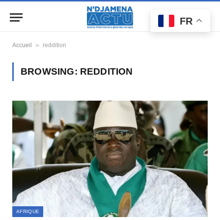
FR
»
Accueil
reddition
BROWSING:
REDDITION
AFRIQUE