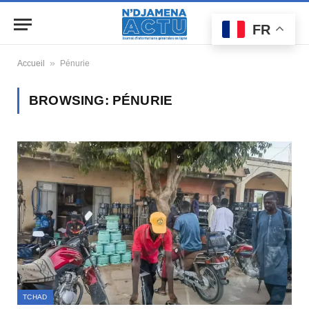
FR
»
Accueil
Pénurie
BROWSING:
PÉNURIE
TCHAD