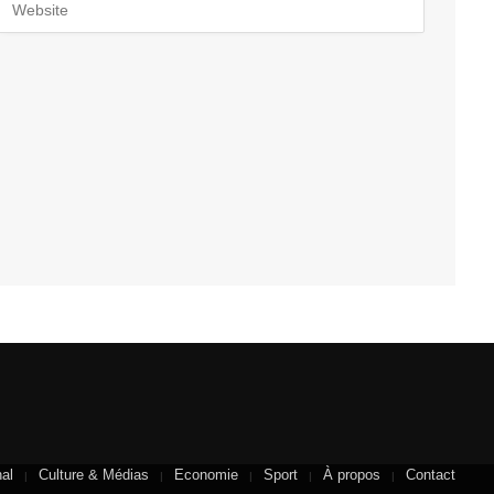
nal
Culture & Médias
Economie
Sport
À propos
Contact