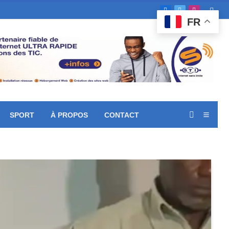
Facebook
X
Instagram
FR
(Twitter)
SPORT
À PROPOS
CONTACT