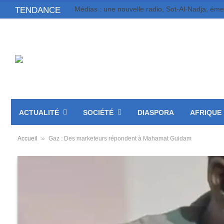
Médias : une nouvelle radio, Sot-Al-Nadja, ém
TENDANCE
ACTUALITÉ
SOCIÉTÉ
DIASPORA
AFRIQUE
»
Accueil
Gaz : Des marketeurs répondent à Mahamat Guidam