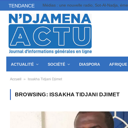
Médias : une nouvelle radio, Sot-Al-Nadja, ém
TENDANCE
ACTUALITÉ
SOCIÉTÉ
DIASPORA
AFRIQUE
»
Accueil
Issakha Tidjani Djimet
BROWSING:
ISSAKHA TIDJANI DJIMET