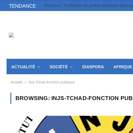
Province : 3 officiers de police reçoivent leurs 
TENDANCE
ACTUALITÉ
SOCIÉTÉ
DIASPORA
AFRIQUE
»
Accueil
Injs-Tchad-fonction publiqud
BROWSING:
INJS-TCHAD-FONCTION PU