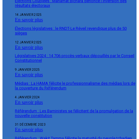
Élections Couplées : Mahamat Bichara dénonce l’inversion des
résultats électoraux
14 JANVIER 2025
En savoir plus
Élections législatives : le RNDT-Le Réveil revendique plus de 50
sièges
12 JANVIER 2025
En savoir plus
Législatives 2024 : 14 706 procès-verbaux dépouillés par le Conseil
Constitutionnel
9 JANVIER 2025
En savoir plus
Médias : La HAMA félicite le professionnalisme des médias lors de
la couverture du Référendum
4 JANVIER 2024
En savoir plus
Référendum : Les Baministes se félicitent de la promulgation de la
nouvelle constitution
31 DÉCEMBRE 2023
En savoir plus
Référendum : Wakit Tamma félicite la maturité du peuple tchadien