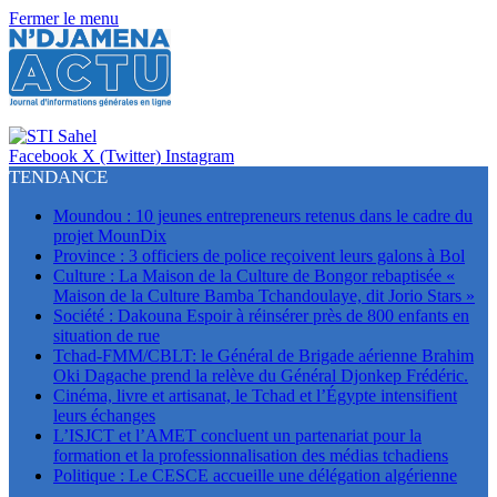
Fermer le menu
Facebook
X (Twitter)
Instagram
TENDANCE
Moundou : 10 jeunes entrepreneurs retenus dans le cadre du
projet MounDix
Province : 3 officiers de police reçoivent leurs galons à Bol
Culture : La Maison de la Culture de Bongor rebaptisée «
Maison de la Culture Bamba Tchandoulaye, dit Jorio Stars »
Société : Dakouna Espoir à réinsérer près de 800 enfants en
situation de rue
Tchad-FMM/CBLT: le Général de Brigade aérienne Brahim
Oki Dagache prend la relève du Général Djonkep Frédéric.
Cinéma, livre et artisanat, le Tchad et l’Égypte intensifient
leurs échanges
L’ISJCT et l’AMET concluent un partenariat pour la
formation et la professionnalisation des médias tchadiens
Politique : Le CESCE accueille une délégation algérienne