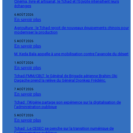
Cinéma, livre et artisanat, le Tchad et l’Égypte intensifient leurs
échanges
6 AOÛT 2026
En savoir plus
Agriculture : le Tchad reçoit de nouveaux équipements chinois pour
moderniser la production
5 AOÛT 2026
En savoir plus
M. Keda Bala appelle à une mobilisation contre l’avancée du désert
1 AOÛT 2026
En savoir plus
Tchad-FMM/CBLT: le Général de Brigade aérienne Brahim Oki
Dagache prend la relève du Général Djonkep Frédéric.
7 AOÛT 2026
En savoir plus
Tchad : l’Algérie partage son expérience sur la digitalisation de
l’administration publique
5 AOÛT 2026
En savoir plus
Tchad : Le CESEC se penche sur la transition numérique de
l’administration publique