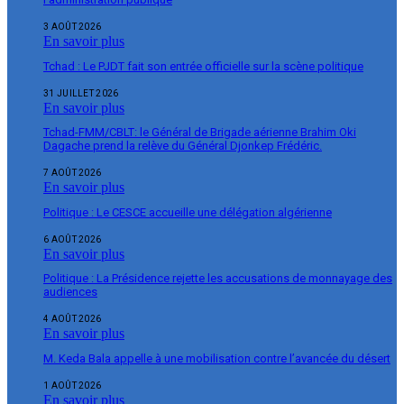
3 AOÛT 2026
En savoir plus
Tchad : Le PJDT fait son entrée officielle sur la scène politique
31 JUILLET 2026
En savoir plus
Tchad-FMM/CBLT: le Général de Brigade aérienne Brahim Oki
Dagache prend la relève du Général Djonkep Frédéric.
7 AOÛT 2026
En savoir plus
Politique : Le CESCE accueille une délégation algérienne
6 AOÛT 2026
En savoir plus
Politique : La Présidence rejette les accusations de monnayage des
audiences
4 AOÛT 2026
En savoir plus
M. Keda Bala appelle à une mobilisation contre l’avancée du désert
1 AOÛT 2026
En savoir plus