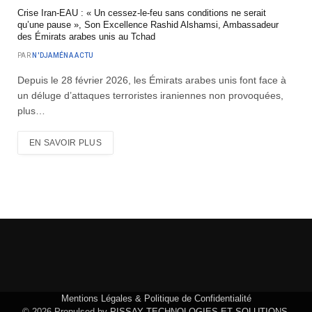
Crise Iran-EAU : « Un cessez-le-feu sans conditions ne serait
qu’une pause », Son Excellence Rashid Alshamsi, Ambassadeur
des Émirats arabes unis au Tchad
PAR
N'DJAMÉNA ACTU
Depuis le 28 février 2026, les Émirats arabes unis font face à
un déluge d’attaques terroristes iraniennes non provoquées,
plus…
EN SAVOIR PLUS
Mentions Légales & Politique de Confidentialité
© 2026 Propulsed by
PISSAY TECHNOLOGIES ET SOLUTIONS
.