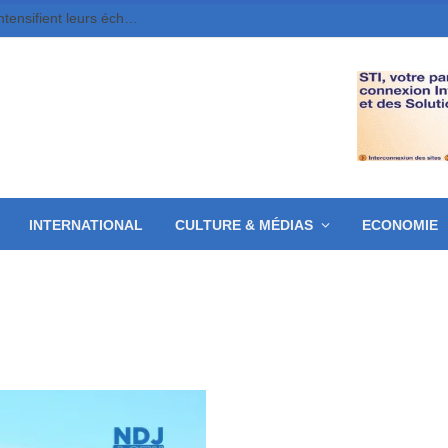
Cinéma, livre et artisanat, le Tchad et l’Égypte intensifient leurs échanges
INTERNATIONAL
CULTURE & MÉDIAS
ECONOMIE