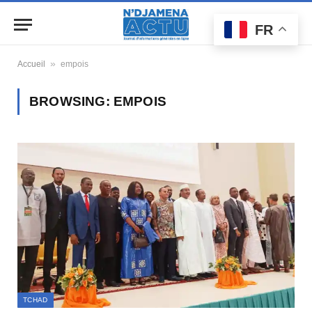
FR
»
Accueil
empois
BROWSING:
EMPOIS
TCHAD