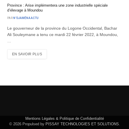
Province : Arise implémentera une zone industrielle spéciale
d’élevage à Moundou
PAR
N'DJAMÉNA ACTU
Le gouverneur de la province du Logone Occidental, Bachar
Ali Souleymane a tenu ce mardi 22 février 2022, à Moundou,
…
EN SAVOIR PLUS
Mentions Légales & Politique de Confidentialité
© 2026 Propulsed by
PISSAY TECHNOLOGIES ET SOLUTIONS
.