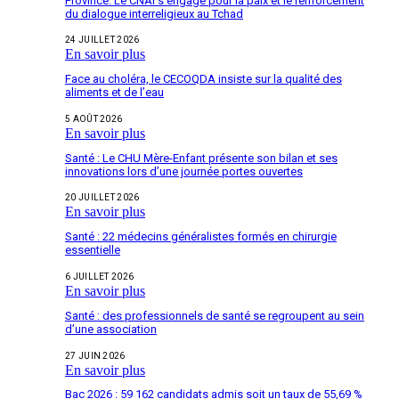
Province: Le CNAI s’engage pour la paix et le renforcement
du dialogue interreligieux au Tchad
24 JUILLET 2026
En savoir plus
Face au choléra, le CECOQDA insiste sur la qualité des
aliments et de l’eau
5 AOÛT 2026
En savoir plus
Santé : Le CHU Mère-Enfant présente son bilan et ses
innovations lors d’une journée portes ouvertes
20 JUILLET 2026
En savoir plus
Santé : 22 médecins généralistes formés en chirurgie
essentielle
6 JUILLET 2026
En savoir plus
Santé : des professionnels de santé se regroupent au sein
d’une association
27 JUIN 2026
En savoir plus
Bac 2026 : 59 162 candidats admis soit un taux de 55,69 %