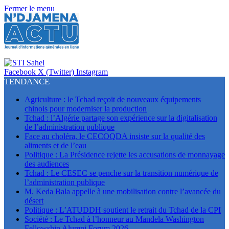
Fermer le menu
Facebook
X (Twitter)
Instagram
TENDANCE
Agriculture : le Tchad reçoit de nouveaux équipements
chinois pour moderniser la production
Tchad : l’Algérie partage son expérience sur la digitalisation
de l’administration publique
Face au choléra, le CECOQDA insiste sur la qualité des
aliments et de l’eau
Politique : La Présidence rejette les accusations de monnayage
des audiences
Tchad : Le CESEC se penche sur la transition numérique de
l’administration publique
M. Keda Bala appelle à une mobilisation contre l’avancée du
désert
Politique : L’ATUDDH soutient le retrait du Tchad de la CPI
Société : Le Tchad à l’honneur au Mandela Washington
Fellowship Alumni Forum 2026