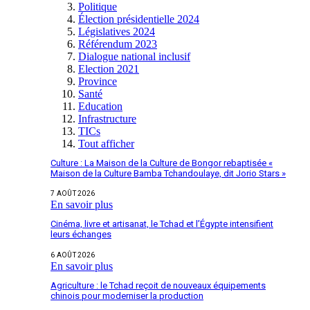
Politique
Élection présidentielle 2024
Législatives 2024
Référendum 2023
Dialogue national inclusif
Election 2021
Province
Santé
Education
Infrastructure
TICs
Tout afficher
Culture : La Maison de la Culture de Bongor rebaptisée «
Maison de la Culture Bamba Tchandoulaye, dit Jorio Stars »
7 AOÛT 2026
En savoir plus
Cinéma, livre et artisanat, le Tchad et l’Égypte intensifient
leurs échanges
6 AOÛT 2026
En savoir plus
Agriculture : le Tchad reçoit de nouveaux équipements
chinois pour moderniser la production