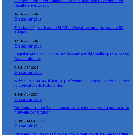
Élections Couplées : Mahamat Bichara dénonce l’inversion des
résultats électoraux
14 JANVIER 2025
En savoir plus
Élections législatives : le RNDT-Le Réveil revendique plus de 50
sièges
12 JANVIER 2025
En savoir plus
Législatives 2024 : 14 706 procès-verbaux dépouillés par le Conseil
Constitutionnel
9 JANVIER 2025
En savoir plus
Médias : La HAMA félicite le professionnalisme des médias lors de
la couverture du Référendum
4 JANVIER 2024
En savoir plus
Référendum : Les Baministes se félicitent de la promulgation de la
nouvelle constitution
31 DÉCEMBRE 2023
En savoir plus
Référendum : Wakit Tamma félicite la maturité du peuple tchadien