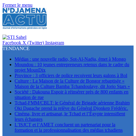
Fermer le menu
Facebook
X (Twitter)
Instagram
TENDANCE
Médias : une nouvelle radio, Sot-Al-Nadja, émet à Mongo
Moundou : 10 jeunes entrepreneurs retenus dans le cadre du
projet MounDix
Province : 3 officiers de police reçoivent leurs galons à Bol
Culture : La Maison de la Culture de Bongor rebaptisée «
Maison de la Culture Bamba Tchandoulaye, dit Jorio Stars »
Société : Dakouna Espoir à réinsérer près de 800 enfants en
situation de rue
Tchad-FMM/CBLT: le Général de Brigade aérienne Brahim
Oki Dagache prend la relève du Général Djonkep Frédéric.
Cinéma, livre et artisanat, le Tchad et l’Égypte intensifient
leurs échanges
L’ISJCT et l’AMET concluent un partenariat pour la
formation et la professionnalisation des médias tchadiens