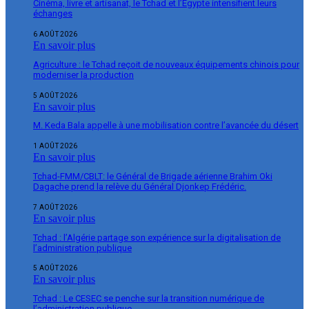
Cinéma, livre et artisanat, le Tchad et l’Égypte intensifient leurs
échanges
6 AOÛT 2026
En savoir plus
Agriculture : le Tchad reçoit de nouveaux équipements chinois pour
moderniser la production
5 AOÛT 2026
En savoir plus
M. Keda Bala appelle à une mobilisation contre l’avancée du désert
1 AOÛT 2026
En savoir plus
Tchad-FMM/CBLT: le Général de Brigade aérienne Brahim Oki
Dagache prend la relève du Général Djonkep Frédéric.
7 AOÛT 2026
En savoir plus
Tchad : l’Algérie partage son expérience sur la digitalisation de
l’administration publique
5 AOÛT 2026
En savoir plus
Tchad : Le CESEC se penche sur la transition numérique de
l’administration publique