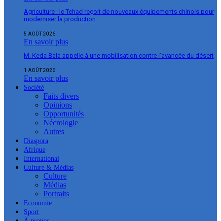
Agriculture : le Tchad reçoit de nouveaux équipements chinois pour
moderniser la production
5 AOÛT 2026
En savoir plus
M. Keda Bala appelle à une mobilisation contre l’avancée du désert
1 AOÛT 2026
En savoir plus
Société
Faits divers
Opinions
Opportunités
Nécrologie
Autres
Diaspora
Afrique
International
Culture & Médias
Culture
Médias
Portraits
Economie
Sport
À propos