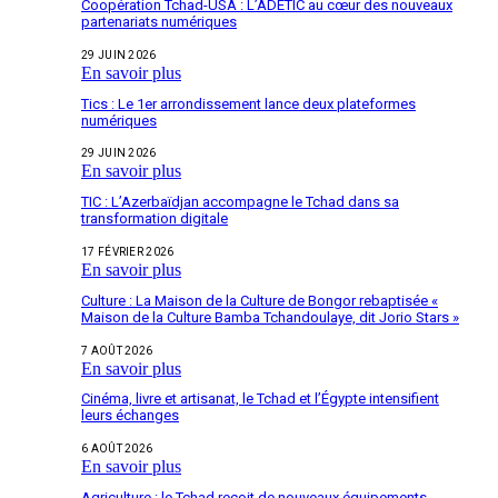
Coopération Tchad-USA : L’ADETIC au cœur des nouveaux
partenariats numériques
29 JUIN 2026
En savoir plus
Tics : Le 1er arrondissement lance deux plateformes
numériques
29 JUIN 2026
En savoir plus
TIC : L’Azerbaïdjan accompagne le Tchad dans sa
transformation digitale
17 FÉVRIER 2026
En savoir plus
Culture : La Maison de la Culture de Bongor rebaptisée «
Maison de la Culture Bamba Tchandoulaye, dit Jorio Stars »
7 AOÛT 2026
En savoir plus
Cinéma, livre et artisanat, le Tchad et l’Égypte intensifient
leurs échanges
6 AOÛT 2026
En savoir plus
Agriculture : le Tchad reçoit de nouveaux équipements