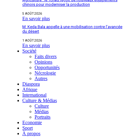
chinois pour moderniser la production
5 AOÛT 2026
En savoir plus
M. Keda Bala appelle à une mobilisation contre l’avancée
du désert
1 AOÛT 2026
En savoir plus
Société
Faits divers
Opinions
Opportunités
Nécrologie
Autres
Diaspora
Afrique
International
Culture & Médias
Culture
Médias
Portraits
Economie
Sport
À propos