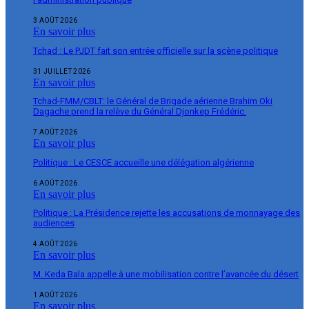
3 AOÛT 2026
En savoir plus
Tchad : Le PJDT fait son entrée officielle sur la scène politique
31 JUILLET 2026
En savoir plus
Tchad-FMM/CBLT: le Général de Brigade aérienne Brahim Oki
Dagache prend la relève du Général Djonkep Frédéric.
7 AOÛT 2026
En savoir plus
Politique : Le CESCE accueille une délégation algérienne
6 AOÛT 2026
En savoir plus
Politique : La Présidence rejette les accusations de monnayage des
audiences
4 AOÛT 2026
En savoir plus
M. Keda Bala appelle à une mobilisation contre l’avancée du désert
1 AOÛT 2026
En savoir plus